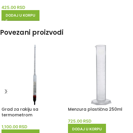
425.00
RSD
DODAJ U KORPU
Povezani proizvodi
Grad za rakiju sa
Menzura plastična 250ml
termometrom
725.00
RSD
1,100.00
RSD
DODAJ U KORPU