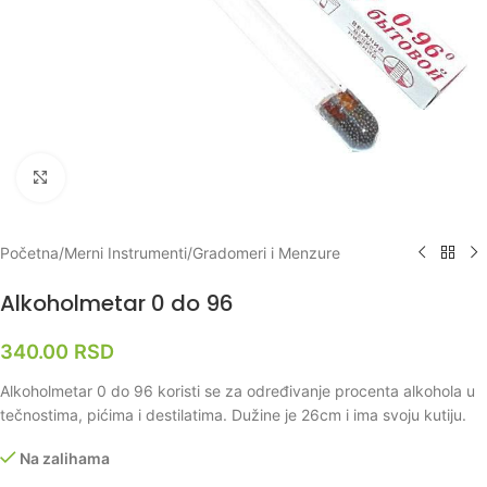
Klikni za uvećanje
Početna
/
Merni Instrumenti
/
Gradomeri i Menzure
Alkoholmetar 0 do 96
340.00
RSD
Alkoholmetar 0 do 96 koristi se za određivanje procenta alkohola u
tečnostima, pićima i destilatima. Dužine je 26cm i ima svoju kutiju.
Na zalihama