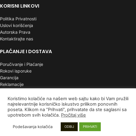
KORISNI LINKOVI
Politika Privatnosti
Uslovi korišćenja
Autorska Prava
Kontaktirajte nas
PLAĆANJE I DOSTAVA
Poručivanje i Plaćanje
Rokovi isporuke
Garancija
Reklamacije
INFORMACIJE
Koristimo kolačiće na našem web sajtu kako bi Vam pružili
najrelevantnije korisničko iskustvo prilikom ponovnih
poseta. Klikom na “Prihvati”, prihvatate da ste saglasni sa
Mapa sajta
upotrebom svih kolačića.
Pročitaj više
Najnoviji proizvodi
Proizvodi na popustu
Podešavanja kolačića
ODBIJ
PRIHVATI
Instagram stranica