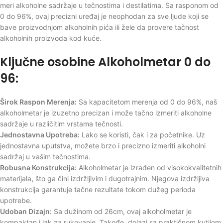
meri alkoholne sadržaje u tečnostima i destilatima. Sa rasponom od
0 do 96%, ovaj precizni uređaj je neophodan za sve ljude koji se
bave proizvodnjom alkoholnih pića ili žele da provere tačnost
alkoholnih proizvoda kod kuće.
Ključne osobine Alkoholmetar 0 do
96:
Širok Raspon Merenja:
Sa kapacitetom merenja od 0 do 96%, naš
alkoholmetar je izuzetno precizan i može tačno izmeriti alkoholne
sadržaje u različitim vrstama tečnosti.
Jednostavna Upotreba:
Lako se koristi, čak i za početnike. Uz
jednostavna uputstva, možete brzo i precizno izmeriti alkoholni
sadržaj u vašim tečnostima.
Robusna Konstrukcija:
Alkoholmetar je izrađen od visokokvalitetnih
materijala
,
što ga čini izdržljivim i dugotrajnim. Njegova izdržljiva
konstrukcija garantuje tačne rezultate tokom dužeg perioda
upotrebe.
Udoban Dizajn:
Sa dužinom od 26cm, ovaj alkoholmetar je
kompaktan i lak za rukovanje. Takođe
,
dolazi sa praktičnom kutijom