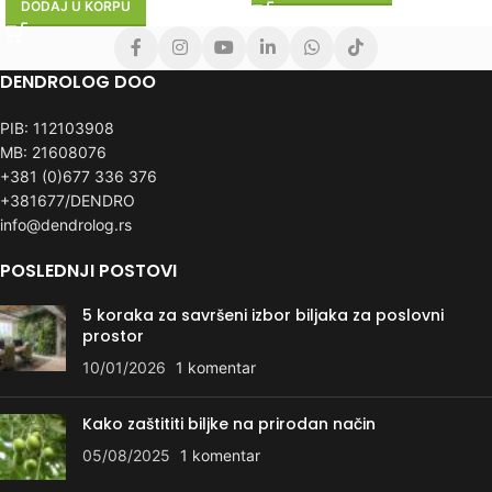
DODAJ U KORPU
DENDROLOG DOO
PIB: 112103908
MB: 21608076
+381 (0)677 336 376
+381677/DENDRO
info@dendrolog.rs
POSLEDNJI POSTOVI
5 koraka za savršeni izbor biljaka za poslovni
prostor
10/01/2026
1 komentar
Kako zaštititi biljke na prirodan način
05/08/2025
1 komentar