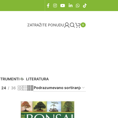
ZATRAŽITE PONUDU
0
STRUMENTI
LITERATURA
24
36