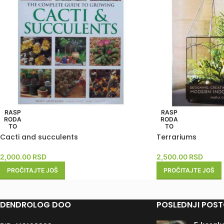
RASP
RASP
RODA
RODA
TO
TO
Cacti and succulents
Terrariums
2,000.00
RSD
2,500.00
RSD
PROČITAJTE JOŠ
PROČITAJTE JOŠ
DENDROLOG DOO
POSLEDNJI POST