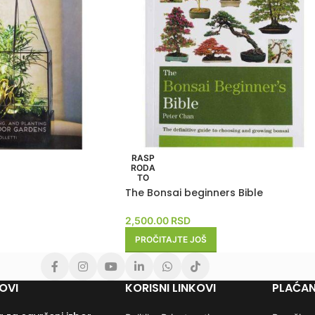
RASP
RODA
TO
The Bonsai beginners Bible
2,500.00
RSD
PROČITAJTE JOŠ
OVI
KORISNI LINKOVI
PLAĆAN