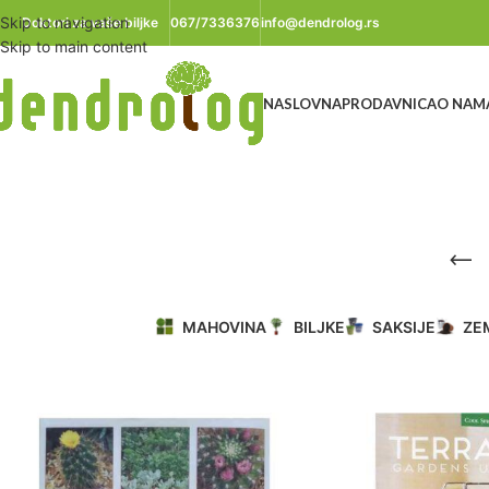
Skip to navigation
Doktori za vaše biljke
067/7336376
info@dendrolog.rs
Skip to main content
NASLOVNA
PRODAVNICA
O NAM
MAHOVINA
BILJKE
SAKSIJE
ZE
Početna
/
Literatura
/
Sobno Bilje