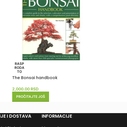
RASP
RODA
TO
The Bonsai handbook
2,000.00
RSD
PROČITAJTE JOŠ
JE I DOSTAVA
INFORMACIJE