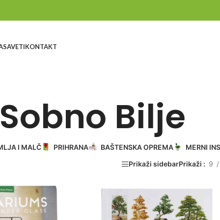
A
SAVETI
KONTAKT
Sobno Bilje
MLJA I MALČ
PRIHRANA
BAŠTENSKA OPREMA
MERNI IN
Prikaži sidebar
Prikaži
9