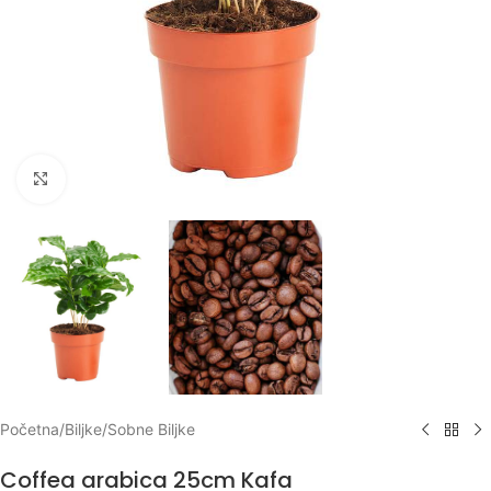
Klikni za uvećanje
Početna
/
Biljke
/
Sobne Biljke
Coffea arabica 25cm Kafa