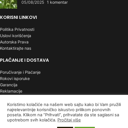
05/08/2025
1 komentar
KORISNI LINKOVI
Politika Privatnosti
Uslovi korišćenja
Autorska Prava
Kontaktirajte nas
PLAĆANJE I DOSTAVA
Poručivanje i Plaćanje
Rokovi isporuke
Garancija
Reklamacije
INFORMACIJE
Koristimo kolačiće na našem web sajtu kako bi Vam pružili
najrelevantnije korisničko iskustvo prilikom ponovnih
poseta. Klikom na “Prihvati”, prihvatate da ste saglasni sa
Mapa sajta
upotrebom svih kolačića.
Pročitaj više
Najnoviji proizvodi
Proizvodi na popustu