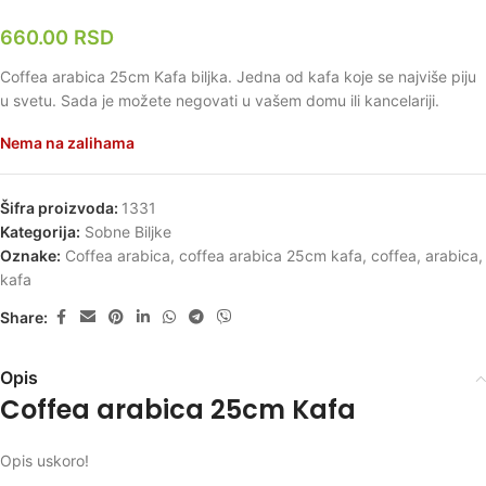
660.00
RSD
Coffea arabica 25cm Kafa biljka. Jedna od kafa koje se najviše piju
u svetu. Sada je možete negovati u vašem domu ili kancelariji.
Nema na zalihama
Šifra proizvoda:
1331
Kategorija:
Sobne Biljke
Oznake:
Coffea arabica
,
coffea arabica 25cm kafa
,
coffea
,
arabica
,
kafa
Share:
Opis
Coffea arabica 25cm Kafa
Opis uskoro!