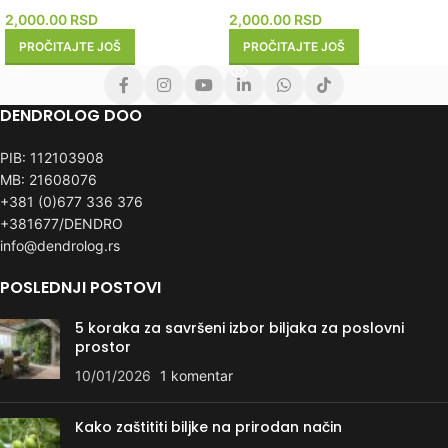
2,000.00
RSD
2,000.00
RSD
PROČITAJTE JOŠ
PROČITAJTE JOŠ
DENDROLOG DOO
PIB: 112103908
MB: 21608076
+381 (0)677 336 376
+381677/DENDRO
info@dendrolog.rs
POSLEDNJI POSTOVI
5 koraka za savršeni izbor biljaka za poslovni
prostor
10/01/2026
1 komentar
Kako zaštititi biljke na prirodan način