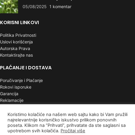
05/08/2025
1 komentar
KORISNI LINKOVI
Politika Privatnosti
Uslovi korišćenja
Autorska Prava
Kontaktirajte nas
PLAĆANJE I DOSTAVA
Poručivanje i Plaćanje
Rokovi isporuke
Garancija
Reklamacije
INFORMACIJE
Koristimo kolačiće na našem web sajtu kako bi Vam pružili
najrelevantnije korisničko iskustvo prilikom ponovnih
poseta. Klikom na “Prihvati”, prihvatate da ste saglasni sa
Mapa sajta
upotrebom svih kolačića.
Pročitaj više
Najnoviji proizvodi