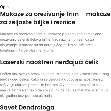
Opis
Makaze za orezivanje trim – makaze
za zeljaste biljke i reznice
Makaze za orezivanje trim su makaze prvenstveno namenjene
orezivanju zelenih delova biljke, kao i uzimanju reznica za
ožiljavanje. Izrađene su od nerđajućeg čelika sa ručkama u
kombinaciji tvrde plastike i gume.
Laserski naoštren nerđajući čelik
Sečivo makaze za orezivanje trim izrađeno je od visoko kvalitetnog
nerđajućeg čelika. Kako bi se osigurala dugotrajna naoštrenost,
sečivo je oštreno preciznim laserom. Ovom metodom oštre se
najkvalitetniji alati tako da ste sigurni da će vas makaze služiti dugi
niz godina bez potrebe oštrenja.
Savet Dendrologa