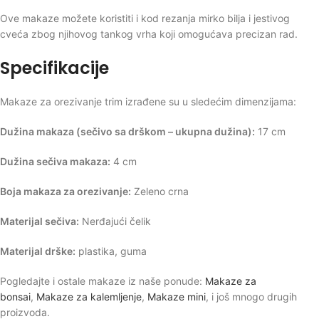
Ove makaze možete koristiti i kod rezanja mirko bilja i jestivog
cveća zbog njihovog tankog vrha koji omogućava precizan rad.
Specifikacije
Makaze za orezivanje trim izrađene su u sledećim dimenzijama:
Dužina makaza (sečivo sa drškom – ukupna dužina):
17 cm
Dužina sečiva makaza:
4 cm
Boja makaza za orezivanje:
Zeleno crna
Materijal sečiva:
Nerđajući čelik
Materijal drške:
plastika, guma
Pogledajte i ostale makaze iz naše ponude:
Makaze za
bonsai
,
Makaze za kalemljenje
,
Makaze mini
, i još mnogo drugih
proizvoda.