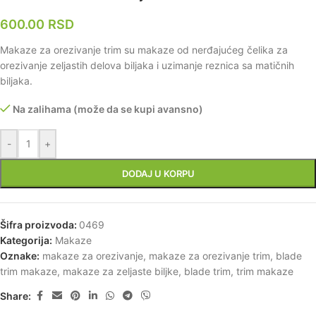
600.00
RSD
Makaze za orezivanje trim su makaze od nerđajućeg čelika za
orezivanje zeljastih delova biljaka i uzimanje reznica sa matičnih
biljaka.
Na zalihama (može da se kupi avansno)
-
+
DODAJ U KORPU
Šifra proizvoda:
0469
Kategorija:
Makaze
Oznake:
makaze za orezivanje
,
makaze za orezivanje trim
,
blade
trim makaze
,
makaze za zeljaste biljke
,
blade trim
,
trim makaze
Share: