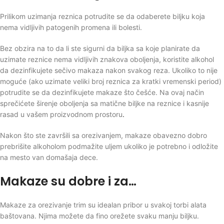
Prilikom uzimanja reznica potrudite se da odaberete biljku koja
nema vidljivih patogenih promena ili bolesti.
Bez obzira na to da li ste sigurni da biljka sa koje planirate da
uzimate reznice nema vidljivih znakova oboljenja, koristite alkohol
da dezinfikujete sečivo makaza nakon svakog reza. Ukoliko to nije
moguće (ako uzimate veliki broj reznica za kratki vremenski period)
potrudite se da dezinfikujete makaze što češće. Na ovaj način
sprečićete širenje oboljenja sa matične biljke na reznice i kasnije
rasad u vašem proizvodnom prostoru
.
Nakon što ste završili sa orezivanjem, makaze obavezno dobro
prebrišite alkoholom podmažite uljem ukoliko je potrebno i odložite
na mesto van domašaja dece.
Makaze su dobre i za…
Makaze za orezivanje trim su idealan pribor u svakoj torbi alata
baštovana. Njima možete da fino orežete svaku manju biljku.