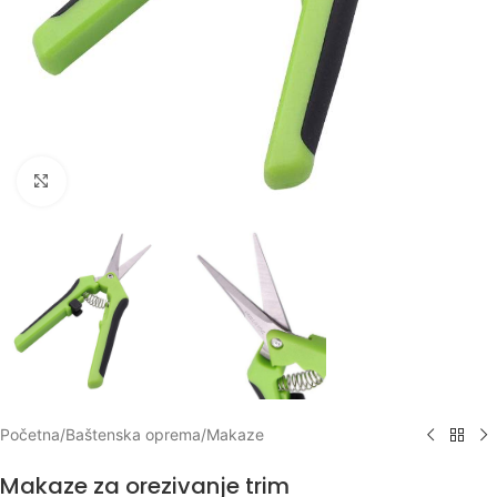
Klikni za uvećanje
Početna
/
Baštenska oprema
/
Makaze
Makaze za orezivanje trim