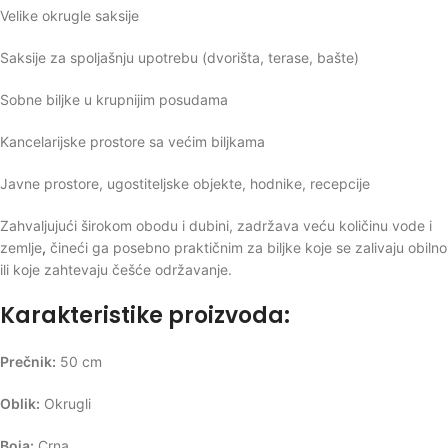
Velike okrugle saksije
Saksije za spoljašnju upotrebu (dvorišta, terase, bašte)
Sobne biljke u krupnijim posudama
Kancelarijske prostore sa većim biljkama
Javne prostore, ugostiteljske objekte, hodnike, recepcije
Zahvaljujući širokom obodu i dubini, zadržava veću količinu vode i
zemlje
,
čineći ga posebno praktičnim za biljke koje se zalivaju obilno
ili koje zahtevaju češće održavanje.
Karakteristike proizvoda:
Prečnik:
50 cm
Oblik:
Okrugli
Boja:
Crna