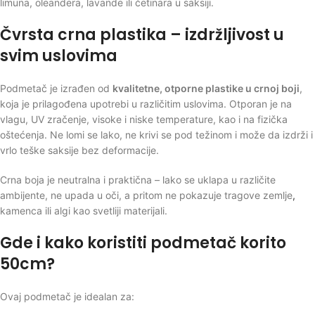
limuna, oleandera, lavande ili četinara u saksiji.
Čvrsta crna plastika – izdržljivost u
svim uslovima
Podmetač je izrađen od
kvalitetne, otporne plastike u crnoj boji
,
koja je prilagođena upotrebi u različitim uslovima. Otporan je na
vlagu, UV zračenje, visoke i niske temperature, kao i na fizička
oštećenja. Ne lomi se lako, ne krivi se pod težinom i može da izdrži i
vrlo teške saksije bez deformacije.
Crna boja je neutralna i praktična – lako se uklapa u različite
ambijente, ne upada u oči, a pritom ne pokazuje tragove zemlje
,
kamenca ili algi kao svetliji materijali.
Gde i kako koristiti podmetač korito
50cm?
Ovaj podmetač je idealan za: