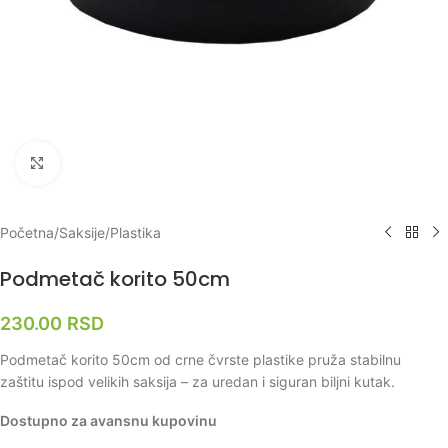
Klikni za uvećanje
Početna
/
Saksije
/
Plastika
Podmetač korito 50cm
230.00
RSD
Podmetač korito 50cm od crne čvrste plastike pruža stabilnu
zaštitu ispod velikih saksija – za uredan i siguran biljni kutak.
Dostupno za avansnu kupovinu