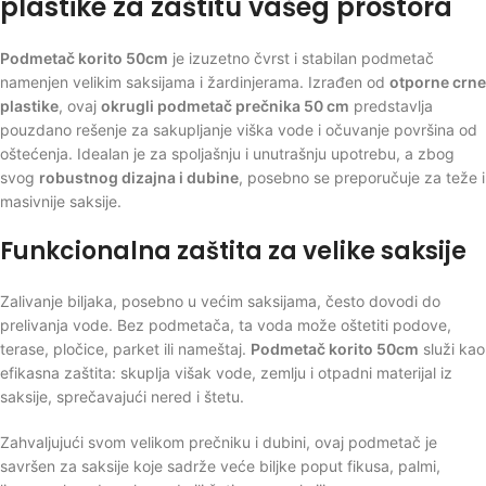
plastike za zaštitu vašeg prostora
Podmetač korito 50cm
je izuzetno čvrst i stabilan podmetač
namenjen velikim saksijama i žardinjerama. Izrađen od
otporne crne
plastike
, ovaj
okrugli podmetač prečnika 50 cm
predstavlja
pouzdano rešenje za sakupljanje viška vode i očuvanje površina od
oštećenja. Idealan je za spoljašnju i unutrašnju upotrebu, a zbog
svog
robustnog dizajna i dubine
, posebno se preporučuje za teže i
masivnije saksije.
Funkcionalna zaštita za velike saksije
Zalivanje biljaka, posebno u većim saksijama, često dovodi do
prelivanja vode. Bez podmetača, ta voda može oštetiti podove,
terase, pločice, parket ili nameštaj.
Podmetač korito 50cm
služi kao
efikasna zaštita: skuplja višak vode, zemlju i otpadni materijal iz
saksije, sprečavajući nered i štetu.
Zahvaljujući svom velikom prečniku i dubini, ovaj podmetač je
savršen za saksije koje sadrže veće biljke poput fikusa, palmi,