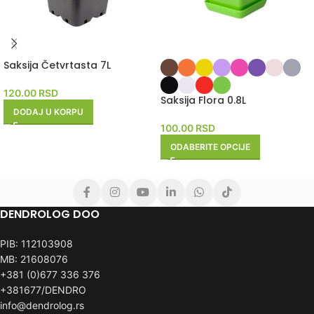
Saksija Četvrtasta 7L
120.00
RSD
Saksija Flora 0.8L
DODAJ U KORPU
100.00
RSD
ODABERITE OPCIJE
DENDROLOG DOO
PIB: 112103908
MB: 21608076
+381 (0)677 336 376
+381677/DENDRO
info@dendrolog.rs