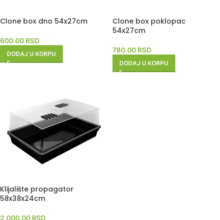
Clone box dno 54x27cm
Clone box poklopac
54x27cm
600.00
RSD
780.00
RSD
DODAJ U KORPU
DODAJ U KORPU
Klijalište propagator
58x38x24cm
2,000.00
RSD