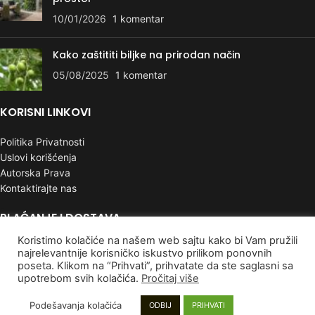
10/01/2026
1 komentar
Kako zaštititi biljke na prirodan način
05/08/2025
1 komentar
KORISNI LINKOVI
Politika Privatnosti
Uslovi korišćenja
Autorska Prava
Kontaktirajte nas
PLAĆANJE I DOSTAVA
Koristimo kolačiće na našem web sajtu kako bi Vam pružili
Poručivanje i Plaćanje
najrelevantnije korisničko iskustvo prilikom ponovnih
Rokovi isporuke
poseta. Klikom na “Prihvati”, prihvatate da ste saglasni sa
Garancija
upotrebom svih kolačića.
Pročitaj više
Reklamacije
Podešavanja kolačića
ODBIJ
PRIHVATI