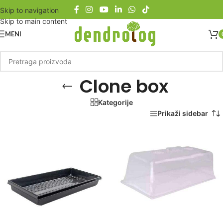
Skip to navigation
Skip to main content
MENI
Clone box
Kategorije
Početna
/
Proizvod označen „Clone box“
Prikaži sidebar