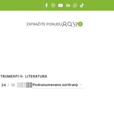
ZATRAŽITE PONUDU
0
STRUMENTI
LITERATURA
24
36