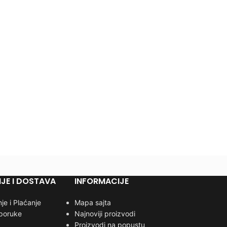
JE I DOSTAVA
INFORMACIJE
je i Plaćanje
Mapa sajta
sporuke
Najnoviji proizvodi
Proizvodi na popustu