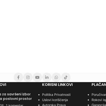
OVI
KORISNI LINKOVI
PLAĆAN
 za savršeni izbor
Politika Privatnosti
Poručivan
za poslovni prostor
Uslovi korišćenja
Rokovi i
Autorska Prava
Garancija
026
1 komentar