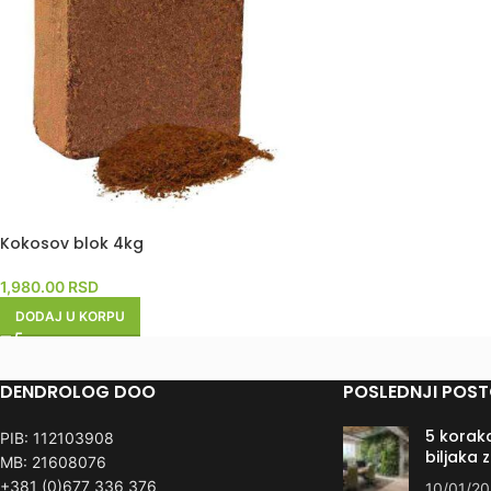
Kokosov blok 4kg
1,980.00
RSD
DODAJ U KORPU
DENDROLOG DOO
POSLEDNJI POST
5 koraka
PIB: 112103908
biljaka 
MB: 21608076
+381 (0)677 336 376
10/01/2