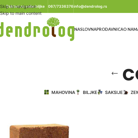
Skip to navigation
Doktori za vaše biljke
067/7336376
info@dendrolog.rs
Skip to main content
NASLOVNA
PRODAVNICA
O NAM
c
MAHOVINA
BILJKE
SAKSIJE
ZE
Početna
/
Proizvod označen „coco blok 4kg“