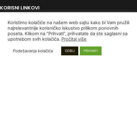
KORISNI LINKOVI
Politika Privatnosti
Koristimo kolačiće na našem web sajtu kako bi Vam pružili
Uslovi korišćenja
najrelevantnije korisničko iskustvo prilikom ponovnih
poseta. Klikom na “Prihvati”, prihvatate da ste saglasni sa
Autorska Prava
upotrebom svih kolačića.
Pročitaj više
Kontaktirajte nas
Podešavanja kolačića
ODBIJ
PRIHVATI
PLAĆANJE I DOSTAVA
Poručivanje i Plaćanje
Rokovi isporuke
Garancija
Reklamacije
INFORMACIJE
Mapa sajta
Najnoviji proizvodi
Proizvodi na popustu
Instagram stranica