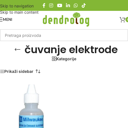
Skip to navigation
Skip to main content
MENI
čuvanje elektrode
Kategorije
Početna
/
Proizvod označen „čuvanje elektrode“
Prikaži sidebar