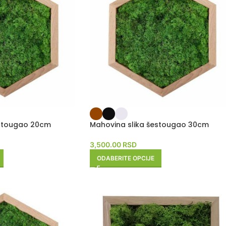
estougao 20cm
Mahovina slika šestougao 30cm
3,500.00
RSD
ODABERITE OPCIJE