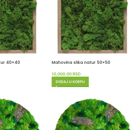
tur 40×40
Mahovina slika natur 50×50
10,000.00
RSD
DODAJ U KORPU