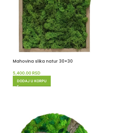
Mahovina slika natur 30×30
5,400.00
RSD
DODAJ U KORPU