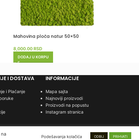
Mahovina ploča natur 50×50
8,000.00
RSD
DODAJ U KORPU
JE I DOSTAVA
INFORMACIJE
je i Plaćanje
Mapa sajta
sporuke
Najnoviji proizvodi
Proizvodi na popustu
ije
Instagram stranica
 na
Podešavanja kolačića
ODBIJ
PRIHVATI