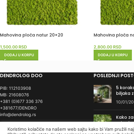
Mahovina ploča natur 20×20
Mahovina ploča n
1,500.00
RSD
2,800.00
RSD
DODAJ U KORPU
DODAJ U KORPU
DENDROLOG DOO
POSLEDNJI POST
5 koraka
PIB: 112103908
biljaka 
MB: 21608076
+381 (0)677 336 376
10/01/2
+381677/DENDRO
info@dendrolog.rs
Kako zašt
priroda
Koristimo kolačiće na našem web sajtu kako bi Vam pružili naj
05/08/2