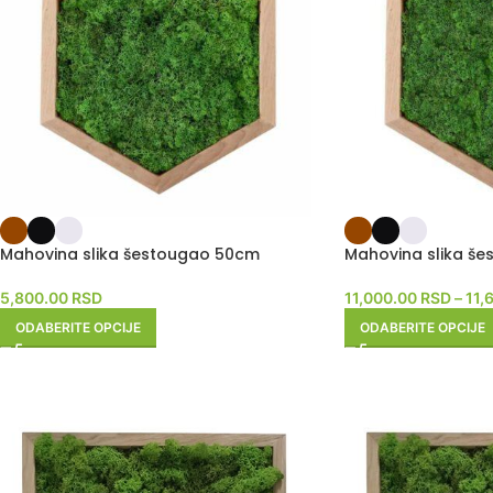
Mahovina slika šestougao 50cm
Mahovina slika š
5,800.00
RSD
11,000.00
RSD
–
11,
ODABERITE OPCIJE
ODABERITE OPCIJE