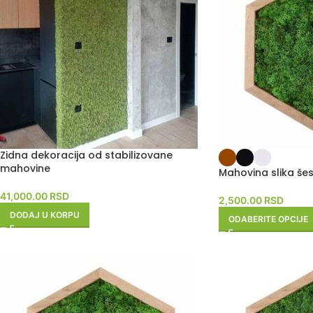
Zidna dekoracija od stabilizovane
mahovine
Mahovina slika š
41,000.00
RSD
2,500.00
RSD
DODAJ U KORPU
ODABERITE OPCIJE