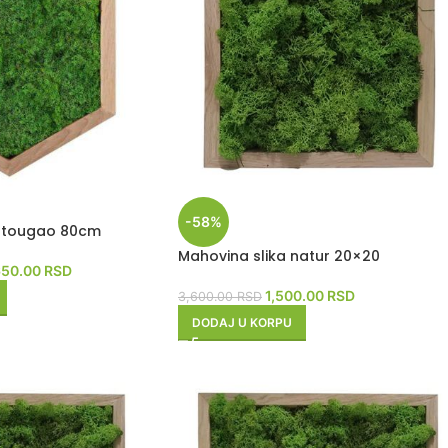
-58%
estougao 80cm
Mahovina slika natur 20×20
650.00
RSD
1,500.00
RSD
3,600.00
RSD
DODAJ U KORPU