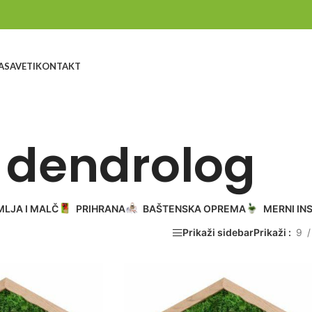
A
SAVETI
KONTAKT
dendrolog
MLJA I MALČ
PRIHRANA
BAŠTENSKA OPREMA
MERNI IN
Prikaži sidebar
Prikaži
9