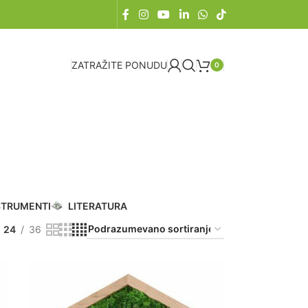
ZATRAŽITE PONUDU
0
STRUMENTI
LITERATURA
24
36