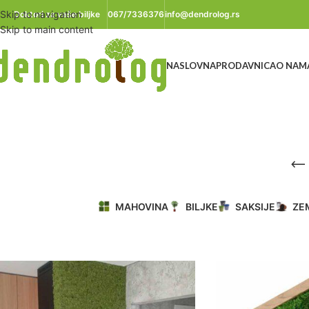
Skip to navigation
Doktori za vaše biljke
067/7336376
info@dendrolog.rs
Skip to main content
NASLOVNA
PRODAVNICA
O NAM
MAHOVINA
BILJKE
SAKSIJE
ZE
Početna
/
Proizvod označen „dendrolog“