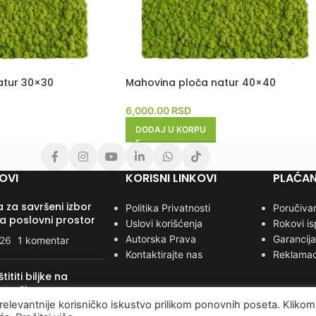
atur 30×30
Mahovina ploča natur 40×40
6,000.00
RSD
DODAJ U KORPU
OVI
KORISNI LINKOVI
PLAĆAN
 za savršeni izbor
Politika Privatnosti
Poručivan
za poslovni prostor
Uslovi korišćenja
Rokovi i
Autorska Prava
Garancija
026
1 komentar
Kontaktirajte nas
Reklamac
ititi biljke na
n način
relevantnije korisničko iskustvo prilikom ponovnih poseta. Klikom
025
1 komentar