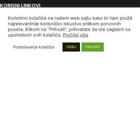
KORISNI LINKOVI
Koristimo kolačiće na našem web sajtu kako bi Vam pružili
Politika Privatnosti
najrelevantnije korisničko iskustvo prilikom ponovnih
Uslovi korišćenja
poseta. Klikom na “Prihvati”, prihvatate da ste saglasni sa
Autorska Prava
upotrebom svih kolačića.
Pročitaj više
Kontaktirajte nas
Podešavanja kolačića
ODBIJ
PRIHVATI
PLAĆANJE I DOSTAVA
Poručivanje i Plaćanje
Rokovi isporuke
Garancija
Reklamacije
INFORMACIJE
Mapa sajta
Najnoviji proizvodi
Proizvodi na popustu
Instagram stranica