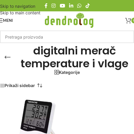
Skip to navigation
Skip to main content
MENI
digitalni merač
temperature i vlage
Kategorije
Početna
/
Proizvod označen „digitalni merač temperature i vlage“
Prikaži sidebar