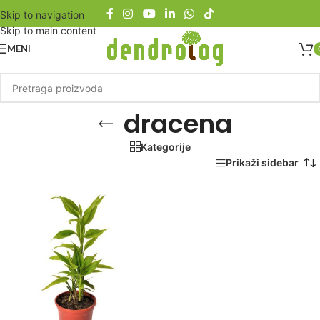
Skip to navigation
Skip to main content
MENI
dracena
Kategorije
Početna
/
Proizvod označen „dracena“
Prikaži sidebar