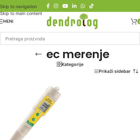
Skip to navigation
Skip to main content
MENI
ec merenje
Kategorije
Početna
/
Proizvod označen „ec merenje“
Prikaži sidebar