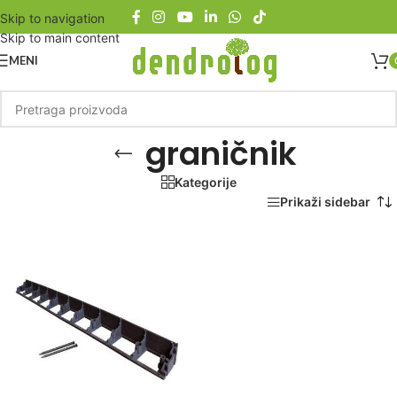
Skip to navigation
Skip to main content
MENI
graničnik
Kategorije
Početna
/
Proizvod označen „graničnik“
Prikaži sidebar