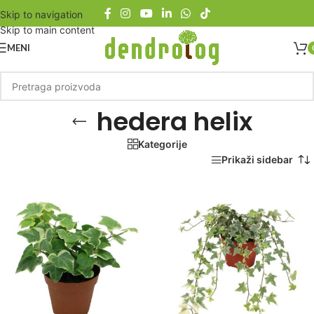
Skip to navigation
Skip to main content
MENI
hedera helix
Kategorije
Početna
/
Proizvod označen „hedera helix“
Prikaži sidebar