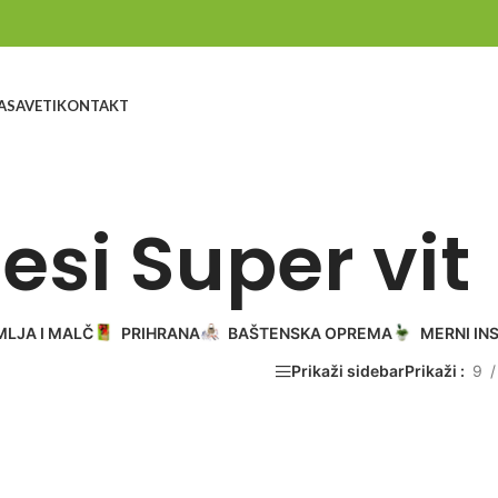
A
SAVETI
KONTAKT
esi Super vit
MLJA I MALČ
PRIHRANA
BAŠTENSKA OPREMA
MERNI IN
Prikaži sidebar
Prikaži
9