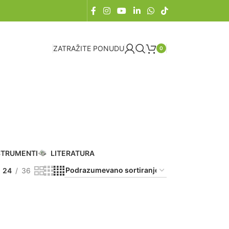
ZATRAŽITE PONUDU
0
STRUMENTI
LITERATURA
24
36