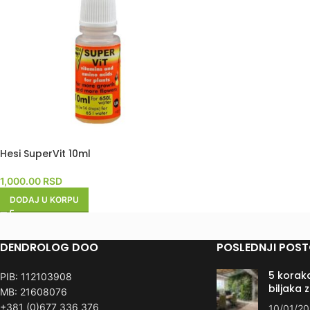
Hesi SuperVit 10ml
1,000.00
RSD
DODAJ U KORPU
DENDROLOG DOO
POSLEDNJI POST
5 koraka
PIB: 112103908
biljaka 
MB: 21608076
+381 (0)677 336 376
10/01/2