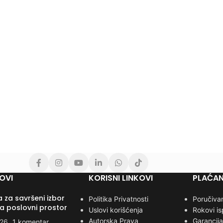
OVI
KORISNI LINKOVI
PLAĆAN
 za savršeni izbor
Politika Privatnosti
Poručivan
za poslovni prostor
Uslovi korišćenja
Rokovi i
Autorska Prava
Garancija
026
1 komentar