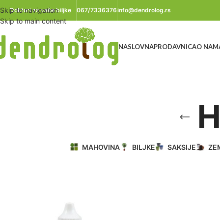
Skip to navigation
Doktori za vaše biljke
067/7336376
info@dendrolog.rs
Skip to main content
NASLOVNA
PRODAVNICA
O NAM
H
MAHOVINA
BILJKE
SAKSIJE
ZE
Početna
/
Proizvod označen „Hesi Super vit“