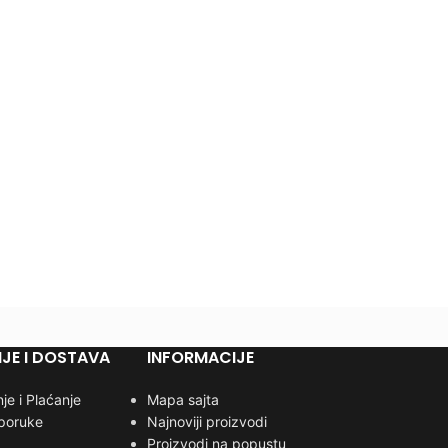
JE I DOSTAVA
INFORMACIJE
je i Plaćanje
Mapa sajta
sporuke
Najnoviji proizvodi
Proizvodi na popustu