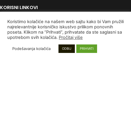
KORISNI LINKOVI
Politika Privatnosti
Koristimo kolačiće na našem web sajtu kako bi Vam pružili
Uslovi korišćenja
najrelevantnije korisničko iskustvo prilikom ponovnih
poseta. Klikom na “Prihvati”, prihvatate da ste saglasni sa
Autorska Prava
upotrebom svih kolačića.
Pročitaj više
Kontaktirajte nas
Podešavanja kolačića
ODBIJ
PRIHVATI
PLAĆANJE I DOSTAVA
Poručivanje i Plaćanje
Rokovi isporuke
Garancija
Reklamacije
INFORMACIJE
Mapa sajta
Najnoviji proizvodi
Proizvodi na popustu
Instagram stranica