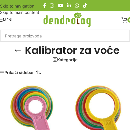
Skip to navigation
Skip to main content
MENI
Kalibrator za voće
Kategorije
Početna
/
Proizvod označen „Kalibrator za voće“
Prikaži sidebar