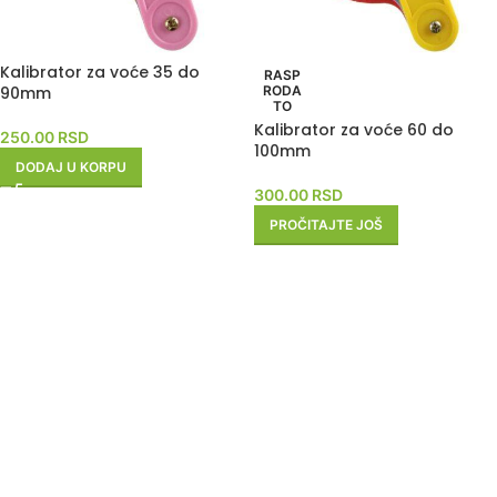
Kalibrator za voće 35 do
RASP
90mm
RODA
TO
Kalibrator za voće 60 do
250.00
RSD
100mm
DODAJ U KORPU
300.00
RSD
PROČITAJTE JOŠ