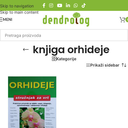
Skip to navigation
Skip to main content
MENI
knjiga orhideje
Kategorije
Početna
/
Proizvod označen „knjiga orhideje“
Prikaži sidebar