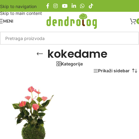
Skip to navigation
Skip to main content
MENI
kokedame
Kategorije
Početna
/
Proizvod označen „kokedame“
Prikaži sidebar