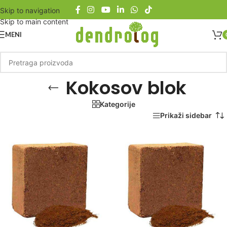
Skip to navigation
Skip to main content
MENI
Kokosov blok
Kategorije
Početna
/
Proizvod označen „Kokosov blok“
Prikaži sidebar