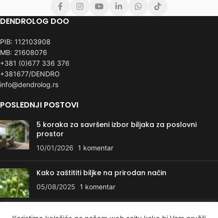
DENDROLOG DOO
PIB: 112103908
MB: 21608076
+381 (0)677 336 376
+381677/DENDRO
info@dendrolog.rs
POSLEDNJI POSTOVI
5 koraka za savršeni izbor biljaka za poslovni
prostor
10/01/2026
1 komentar
Kako zaštititi biljke na prirodan način
05/08/2025
1 komentar
KORISNI LINKOVI