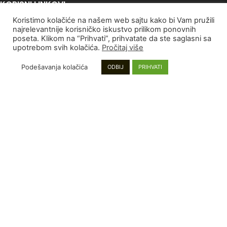
KORISNI LINKOVI
Koristimo kolačiće na našem web sajtu kako bi Vam pružili
Politika Privatnosti
najrelevantnije korisničko iskustvo prilikom ponovnih
Uslovi korišćenja
poseta. Klikom na “Prihvati”, prihvatate da ste saglasni sa
upotrebom svih kolačića.
Pročitaj više
Autorska Prava
Kontaktirajte nas
Podešavanja kolačića
ODBIJ
PRIHVATI
PLAĆANJE I DOSTAVA
Poručivanje i Plaćanje
Rokovi isporuke
Garancija
Reklamacije
INFORMACIJE
Mapa sajta
Najnoviji proizvodi
Proizvodi na popustu
Instagram stranica
DENDROLOG DOO
2022
Sva prava zadržana
.