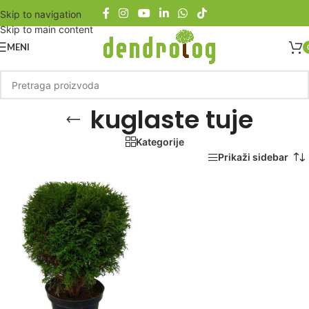
Skip to navigation
Skip to main content
MENI
kuglaste tuje
Kategorije
Početna
/
Proizvod označen „kuglaste tuje“
Prikaži sidebar