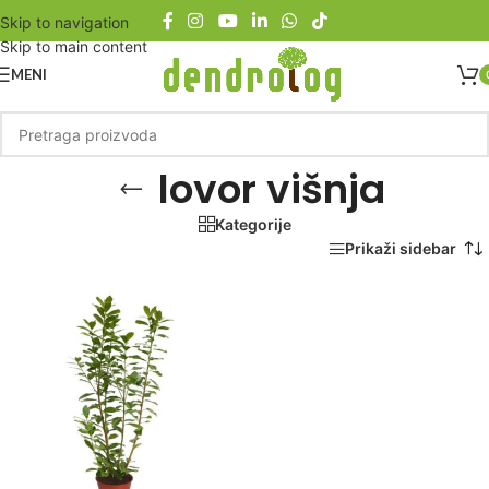
Skip to navigation
Skip to main content
MENI
lovor višnja
Kategorije
Početna
/
Proizvod označen „lovor višnja“
Prikaži sidebar