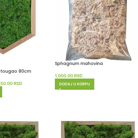
Sphagnum mahovina
estougao 80cm
1,000.00
RSD
650.00
RSD
DODAJ U KORPU