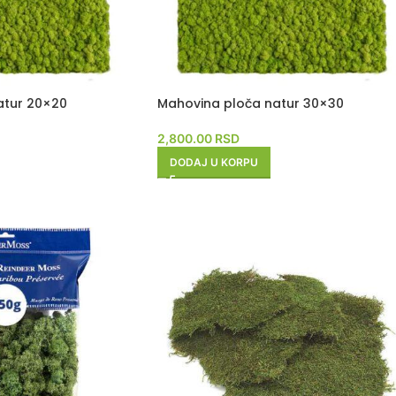
atur 20×20
Mahovina ploča natur 30×30
2,800.00
RSD
DODAJ U KORPU