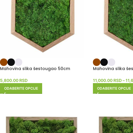
Mahovina slika šestougao 50cm
Mahovina slika š
5,800.00
RSD
11,000.00
RSD
–
11,
ODABERITE OPCIJE
ODABERITE OPCIJE