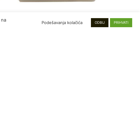
 na
Podešavanja kolačića
ODBIJ
PRIHVATI
RASP
RODA
TO
Mahovina 500g prirodna
3,000.00
RSD
PROČITAJTE JOŠ