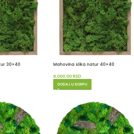
tur 30×40
Mahovina slika natur 40×40
8,000.00
RSD
DODAJ U KORPU