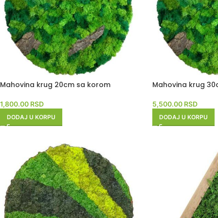
Mahovina krug 20cm sa korom
Mahovina krug 30
1,800.00
RSD
5,500.00
RSD
DODAJ U KORPU
DODAJ U KORPU