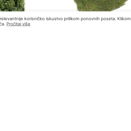
relevantnije korisničko iskustvo prilikom ponovnih poseta. Klikom
ića.
Pročitaj više
RASP
RODA
TO
Premium prirodna mahovina 250
grama
2,000.00
RSD
PROČITAJTE JOŠ