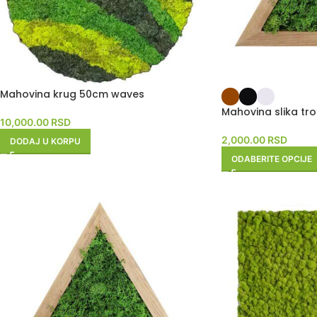
Mahovina krug 50cm waves
Mahovina slika t
10,000.00
RSD
2,000.00
RSD
DODAJ U KORPU
ODABERITE OPCIJE