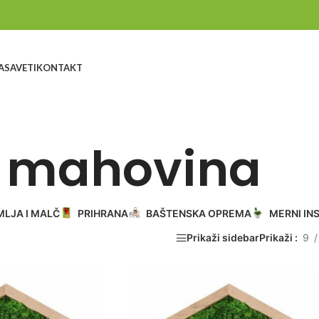
A
SAVETI
KONTAKT
mahovina
MLJA I MALČ
PRIHRANA
BAŠTENSKA OPREMA
MERNI IN
Prikaži sidebar
Prikaži
9