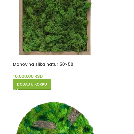
Mahovina slika natur 50×50
10,000.00
RSD
DODAJ U KORPU