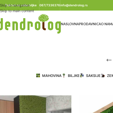
Skip to navigation
Doktori za vaše biljke
067/7336376
info@dendrolog.rs
Skip to main content
NASLOVNA
PRODAVNICA
O NAM
MAHOVINA
BILJKE
SAKSIJE
ZE
Početna
/
Proizvod označen „mahovina“
/
Strana 2