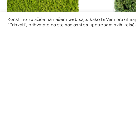
Koristimo kolačiće na našem web sajtu kako bi Vam pružili naj
“Prihvati”, prihvatate da ste saglasni sa upotrebom svih kolač
Mahovina ploča natur 50×50
Mahovina 250g
8,000.00
RSD
990.00
RSD
DODAJ U KORPU
DODAJ U KORPU