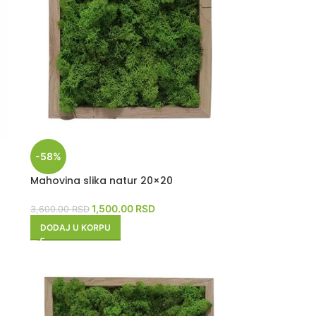
-58%
Mahovina slika natur 20×20
1,500.00
RSD
3,600.00
RSD
DODAJ U KORPU