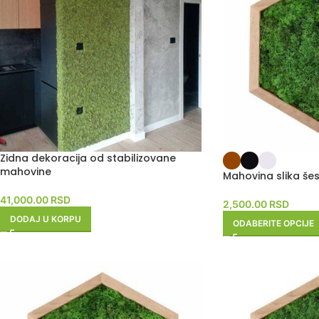
Zidna dekoracija od stabilizovane
mahovine
Mahovina slika š
41,000.00
RSD
2,500.00
RSD
DODAJ U KORPU
ODABERITE OPCIJE