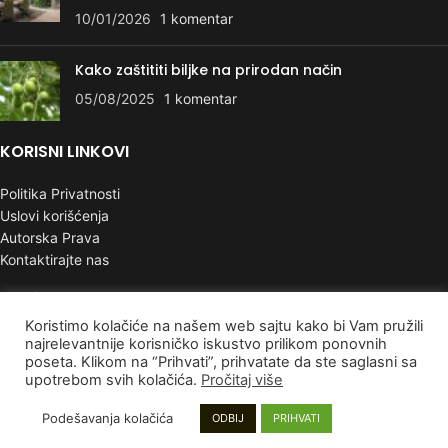
10/01/2026
1 komentar
Kako zaštititi biljke na prirodan način
05/08/2025
1 komentar
KORISNI LINKOVI
Politika Privatnosti
Uslovi korišćenja
Autorska Prava
Kontaktirajte nas
PLAĆANJE I DOSTAVA
Koristimo kolačiće na našem web sajtu kako bi Vam pružili
Poručivanje i Plaćanje
najrelevantnije korisničko iskustvo prilikom ponovnih
poseta. Klikom na “Prihvati”, prihvatate da ste saglasni sa
Rokovi isporuke
upotrebom svih kolačića.
Pročitaj više
Garancija
Reklamacije
Podešavanja kolačića
ODBIJ
PRIHVATI