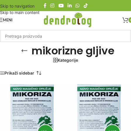
Skip to navigation
Skip to main content
MENI
mikorizne gljive
Kategorije
Početna
/
Proizvod označen „mikorizne gljive“
Prikaži sidebar