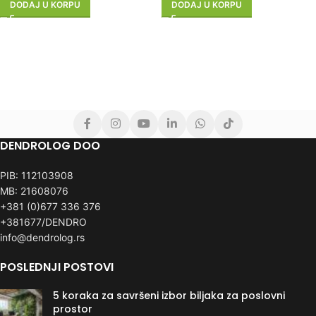
DODAJ U KORPU
DODAJ U KORPU
DENDROLOG DOO
PIB: 112103908
MB: 21608076
+381 (0)677 336 376
+381677/DENDRO
info@dendrolog.rs
POSLEDNJI POSTOVI
5 koraka za savršeni izbor biljaka za poslovni
prostor