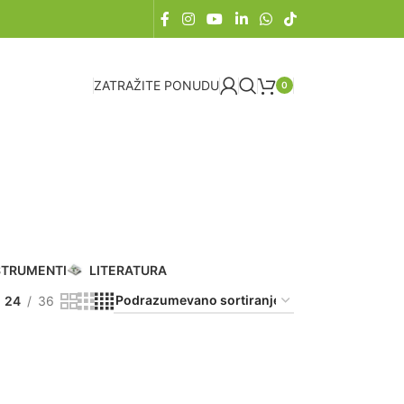
ZATRAŽITE PONUDU
0
STRUMENTI
LITERATURA
24
36