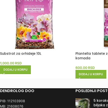
Substrat za orhideje 10L
Plantella tablete 
komada
1,000.00
RSD
600.00
RSD
DODAJ U KORPU
DODAJ U KORPU
DENDROLOG DOO
POSLEDNJI POST
5 koraka
PIB: 112103908
biljaka 
MB: 21608076