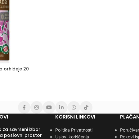
za orhideje 20
OVI
KORISNI LINKOVI
PLAĆAN
 za savršeni izbor
Politika Privatnosti
Poručivan
za poslovni prostor
Uslovi korišćenja
Rokovi i