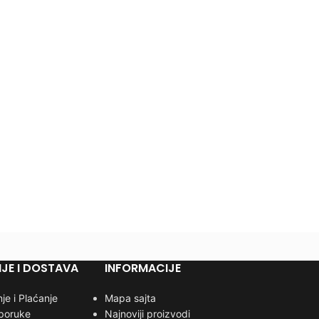
JE I DOSTAVA
INFORMACIJE
je i Plaćanje
Mapa sajta
sporuke
Najnoviji proizvodi