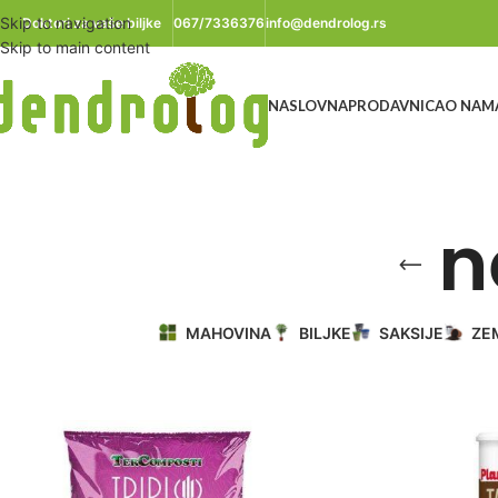
Skip to navigation
Doktori za vaše biljke
067/7336376
info@dendrolog.rs
Skip to main content
NASLOVNA
PRODAVNICA
O NAM
n
MAHOVINA
BILJKE
SAKSIJE
ZE
Početna
/
Proizvod označen „nega orhideja“