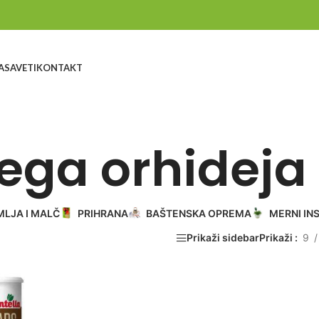
A
SAVETI
KONTAKT
ega orhideja
MLJA I MALČ
PRIHRANA
BAŠTENSKA OPREMA
MERNI IN
Prikaži sidebar
Prikaži
9