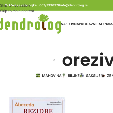
Skip to navigation
Doktori za vaše biljke
067/7336376
info@dendrolog.rs
Skip to main content
NASLOVNA
PRODAVNICA
O NAM
orezi
MAHOVINA
BILJKE
SAKSIJE
ZE
Početna
/
Proizvod označen „orezivanje voća knjiga“