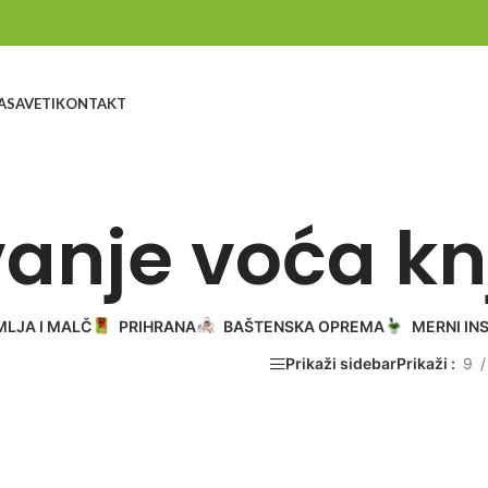
A
SAVETI
KONTAKT
vanje voća kn
MLJA I MALČ
PRIHRANA
BAŠTENSKA OPREMA
MERNI IN
Prikaži sidebar
Prikaži
9