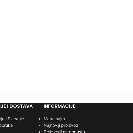
JE I DOSTAVA
INFORMACIJE
je i Plaćanje
Mapa sajta
sporuke
Najnoviji proizvodi
Proizvodi na popustu