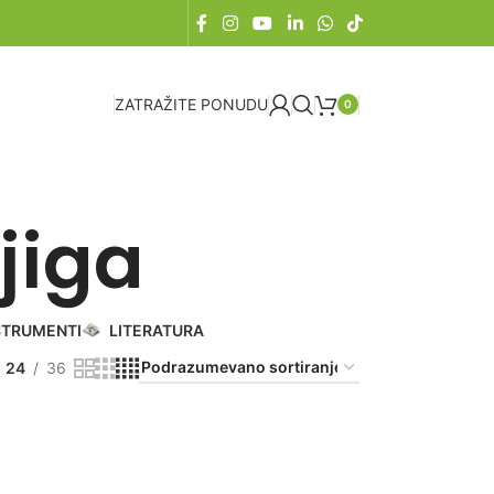
ZATRAŽITE PONUDU
0
jiga
STRUMENTI
LITERATURA
24
36