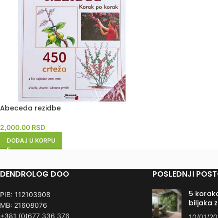
Abeceda rezidbe
2,000.00
RSD
DODAJ U KORPU
DENDROLOG DOO
POSLEDNJI POST
5 koraka
PIB: 112103908
biljaka 
MB: 21608076
+381 (0)677 336 376
10/01/2