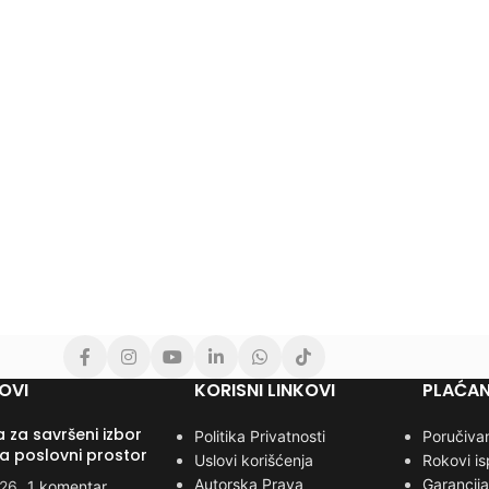
OVI
KORISNI LINKOVI
PLAĆAN
 za savršeni izbor
Politika Privatnosti
Poručivan
za poslovni prostor
Uslovi korišćenja
Rokovi i
Autorska Prava
Garancija
026
1 komentar