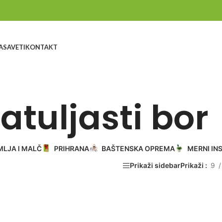
A
SAVETI
KONTAKT
atuljasti bor
MLJA I MALČ
PRIHRANA
BAŠTENSKA OPREMA
MERNI IN
Prikaži sidebar
Prikaži
9