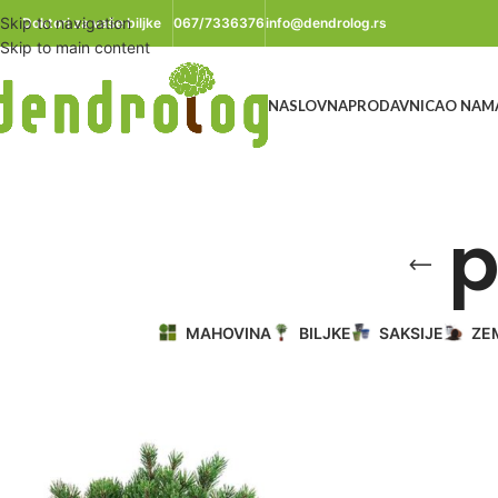
Skip to navigation
Doktori za vaše biljke
067/7336376
info@dendrolog.rs
Skip to main content
NASLOVNA
PRODAVNICA
O NAM
p
MAHOVINA
BILJKE
SAKSIJE
ZE
Početna
/
Proizvod označen „patuljasti bor“