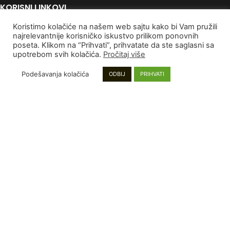
KORISNI LINKOVI
Koristimo kolačiće na našem web sajtu kako bi Vam pružili
Politika Privatnosti
najrelevantnije korisničko iskustvo prilikom ponovnih
Uslovi korišćenja
poseta. Klikom na “Prihvati”, prihvatate da ste saglasni sa
Autorska Prava
upotrebom svih kolačića.
Pročitaj više
Kontaktirajte nas
Podešavanja kolačića
ODBIJ
PRIHVATI
PLAĆANJE I DOSTAVA
Poručivanje i Plaćanje
Rokovi isporuke
Garancija
Reklamacije
INFORMACIJE
Mapa sajta
Najnoviji proizvodi
Proizvodi na popustu
Instagram stranica
DENDROLOG DOO
2022
Sva prava zadržana
.