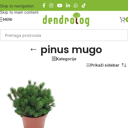
Skip to navigation
Skip to main content
MENI
pinus mugo
Kategorije
Početna
/
Proizvod označen „pinus mugo“
Prikaži sidebar