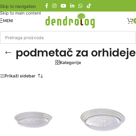
Skip to navigation
Skip to main content
MENI
podmetač za orhideje
Kategorije
Početna
/
Proizvod označen „podmetač za orhideje“
Prikaži sidebar