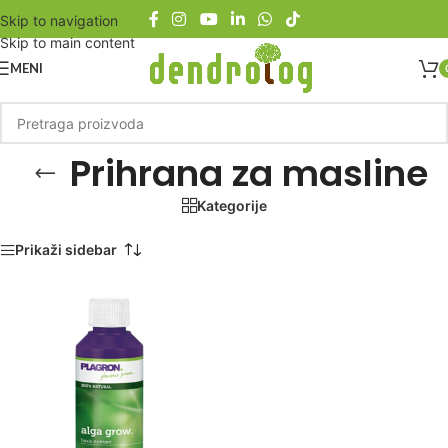
Skip to navigation
Skip to main content
MENI
Prihrana za masline
Kategorije
Početna
/
Proizvod označen „Prihrana za masline“
Prikaži sidebar