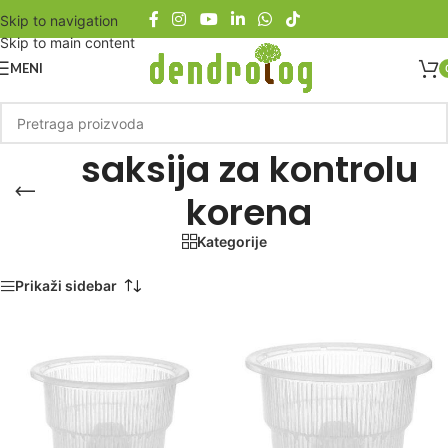
Skip to navigation
Skip to main content
MENI
saksija za kontrolu
korena
Kategorije
Početna
/
Proizvod označen „saksija za kontrolu korena“
Prikaži sidebar