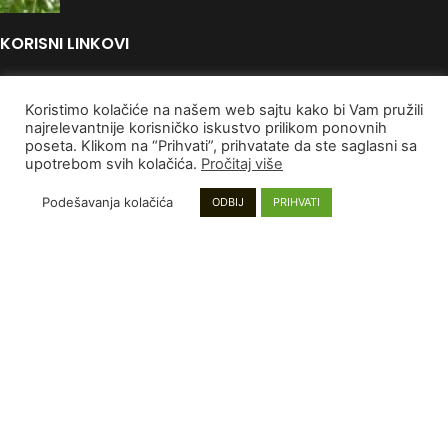
KORISNI LINKOVI
Politika Privatnosti
Uslovi korišćenja
Koristimo kolačiće na našem web sajtu kako bi Vam pružili
najrelevantnije korisničko iskustvo prilikom ponovnih
Autorska Prava
poseta. Klikom na “Prihvati”, prihvatate da ste saglasni sa
Kontaktirajte nas
upotrebom svih kolačića.
Pročitaj više
PLAĆANJE I DOSTAVA
Podešavanja kolačića
ODBIJ
PRIHVATI
Poručivanje i Plaćanje
Rokovi isporuke
Garancija
Reklamacije
INFORMACIJE
Mapa sajta
Najnoviji proizvodi
Proizvodi na popustu