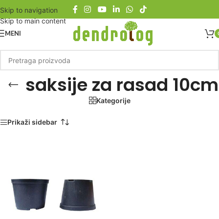
Skip to navigation
Skip to main content
MENI
saksije za rasad 10cm
Kategorije
Početna
/
Proizvod označen „saksije za rasad 10cm“
Prikaži sidebar