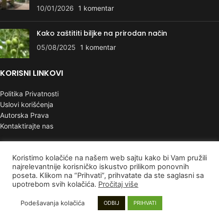
10/01/2026
1 komentar
Kako zaštititi biljke na prirodan način
05/08/2025
1 komentar
KORISNI LINKOVI
Politika Privatnosti
Uslovi korišćenja
Autorska Prava
Kontaktirajte nas
PLAĆANJE I DOSTAVA
Koristimo kolačiće na našem web sajtu kako bi Vam pružili
najrelevantnije korisničko iskustvo prilikom ponovnih
Poručivanje i Plaćanje
poseta. Klikom na “Prihvati”, prihvatate da ste saglasni sa
Rokovi isporuke
upotrebom svih kolačića.
Pročitaj više
Garancija
Reklamacije
Podešavanja kolačića
ODBIJ
PRIHVATI