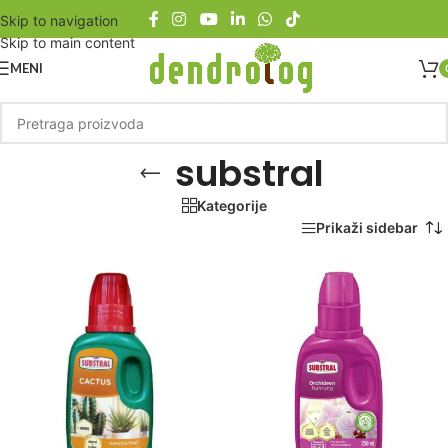
Skip to navigation
Skip to main content
MENI
substral
Kategorije
Početna
/
Proizvod označen „substral“
Prikaži sidebar