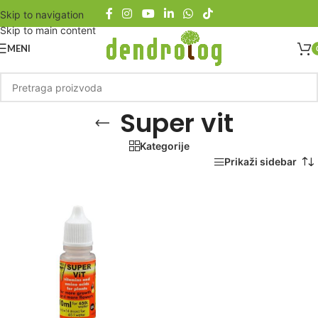
Skip to navigation
Skip to main content
MENI
Super vit
Kategorije
Početna
/
Proizvod označen „Super vit“
Prikaži sidebar