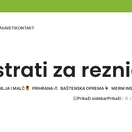
A
SAVETI
KONTAKT
trati za rezn
MLJA I MALČ
PRIHRANA
BAŠTENSKA OPREMA
MERNI IN
Prikaži sidebar
Prikaži
9