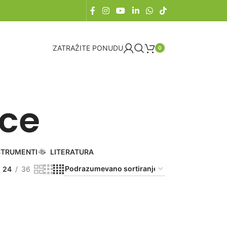
ZATRAŽITE PONUDU
0
ice
STRUMENTI
LITERATURA
24
36