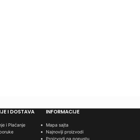
JE I DOSTAVA
INFORMACIJE
je i Plaćanje
Mapa sajta
sporuke
Najnoviji proizvodi
Proizvodi na popustu