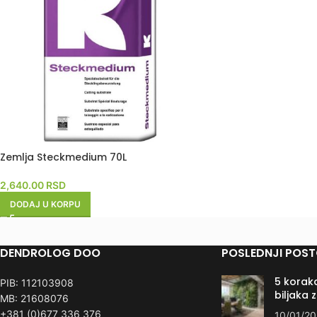
Zemlja Steckmedium 70L
2,640.00
RSD
DODAJ U KORPU
DENDROLOG DOO
POSLEDNJI POST
5 koraka
PIB: 112103908
biljaka 
MB: 21608076
+381 (0)677 336 376
10/01/2