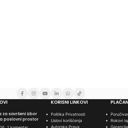
OVI
KORISNI LINKOVI
PLAĆAN
 za savršeni izbor
Politika Privatnosti
Poručivan
za poslovni prostor
Uslovi korišćenja
Rokovi i
Autorska Prava
Garancija
026
1 komentar