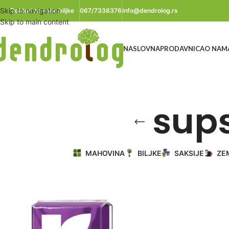
Skip to navigation
Doktori za vaše biljke
067/7336376
info@dendrolog.rs
Skip to main content
NASLOVNA
PRODAVNICA
O NAM
sups
MAHOVINA
BILJKE
SAKSIJE
ZE
Početna
/
Proizvod označen „supstrati za reznice“