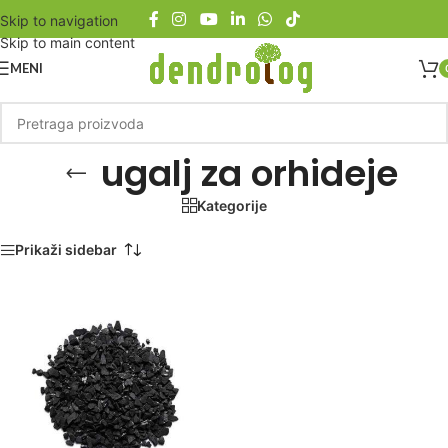
Skip to navigation
Skip to main content
MENI
ugalj za orhideje
Kategorije
Početna
/
Proizvod označen „ugalj za orhideje“
Prikaži sidebar