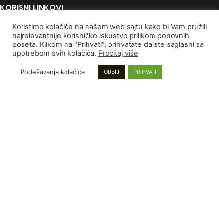
KORISNI LINKOVI
Koristimo kolačiće na našem web sajtu kako bi Vam pružili
Politika Privatnosti
najrelevantnije korisničko iskustvo prilikom ponovnih
Uslovi korišćenja
poseta. Klikom na “Prihvati”, prihvatate da ste saglasni sa
Autorska Prava
upotrebom svih kolačića.
Pročitaj više
Kontaktirajte nas
Podešavanja kolačića
ODBIJ
PRIHVATI
PLAĆANJE I DOSTAVA
Poručivanje i Plaćanje
Rokovi isporuke
Garancija
Reklamacije
INFORMACIJE
Mapa sajta
Najnoviji proizvodi
Proizvodi na popustu
Instagram stranica