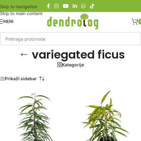
Skip to navigation
Skip to main content
MENI
variegated ficus
Kategorije
Početna
/
Proizvod označen „variegated ficus“
Prikaži sidebar