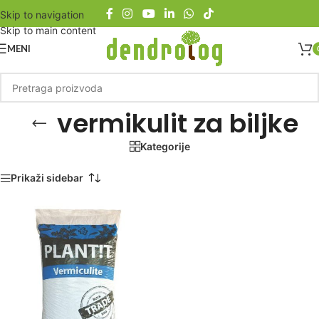
Skip to navigation
Skip to main content
MENI
vermikulit za biljke
Kategorije
Početna
/
Proizvod označen „vermikulit za biljke“
Prikaži sidebar