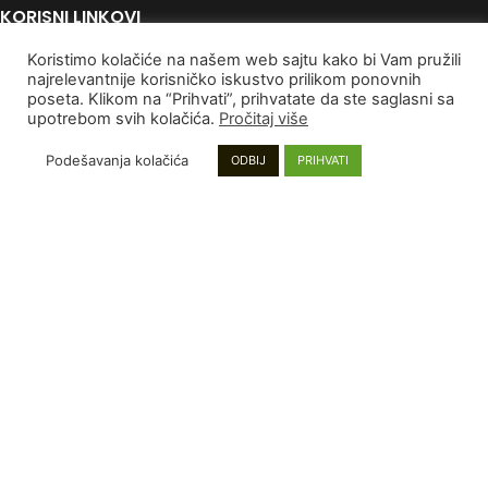
KORISNI LINKOVI
Koristimo kolačiće na našem web sajtu kako bi Vam pružili
Politika Privatnosti
najrelevantnije korisničko iskustvo prilikom ponovnih
Uslovi korišćenja
poseta. Klikom na “Prihvati”, prihvatate da ste saglasni sa
Autorska Prava
upotrebom svih kolačića.
Pročitaj više
Kontaktirajte nas
Podešavanja kolačića
ODBIJ
PRIHVATI
PLAĆANJE I DOSTAVA
Poručivanje i Plaćanje
Rokovi isporuke
Garancija
Reklamacije
INFORMACIJE
Mapa sajta
Najnoviji proizvodi
Proizvodi na popustu
Instagram stranica