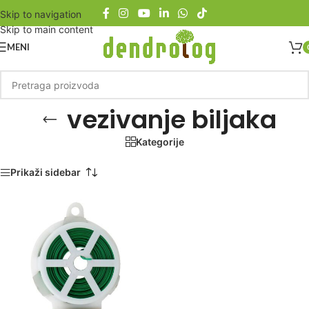
Skip to navigation
Skip to main content
MENI
vezivanje biljaka
Kategorije
Početna
/
Proizvod označen „vezivanje biljaka“
Prikaži sidebar