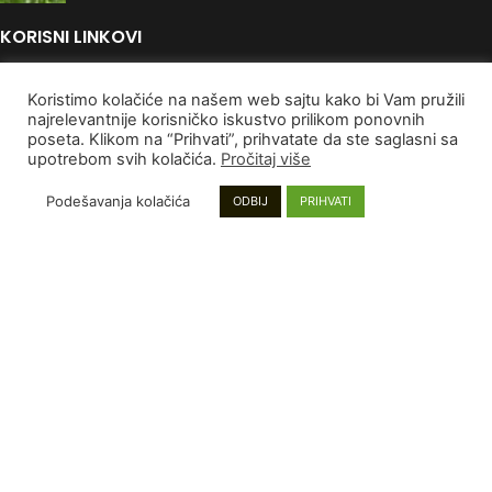
KORISNI LINKOVI
Politika Privatnosti
Koristimo kolačiće na našem web sajtu kako bi Vam pružili
Uslovi korišćenja
najrelevantnije korisničko iskustvo prilikom ponovnih
Autorska Prava
poseta. Klikom na “Prihvati”, prihvatate da ste saglasni sa
Kontaktirajte nas
upotrebom svih kolačića.
Pročitaj više
PLAĆANJE I DOSTAVA
Podešavanja kolačića
ODBIJ
PRIHVATI
Poručivanje i Plaćanje
Rokovi isporuke
Garancija
Reklamacije
INFORMACIJE
Mapa sajta
Najnoviji proizvodi
Proizvodi na popustu
Instagram stranica