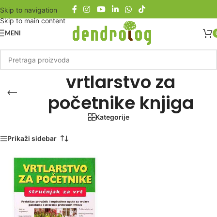
Skip to navigation
Skip to main content
MENI
vrtlarstvo za
početnike knjiga
Kategorije
Početna
/
Proizvod označen „vrtlarstvo za početnike knjiga“
Prikaži sidebar