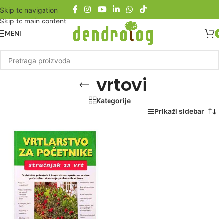
Skip to navigation
Skip to main content
MENI
vrtovi
Kategorije
Početna
/
Proizvod označen „vrtovi“
Prikaži sidebar