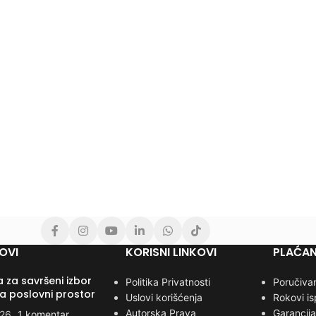
OVI
KORISNI LINKOVI
PLAĆAN
 za savršeni izbor
Politika Privatnosti
Poručivan
za poslovni prostor
Uslovi korišćenja
Rokovi i
Autorska Prava
Garancija
026
1 komentar