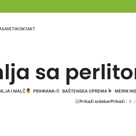
A
SAVETI
KONTAKT
lja sa perlit
MLJA I MALČ
PRIHRANA
BAŠTENSKA OPREMA
MERNI IN
Prikaži sidebar
Prikaži
9