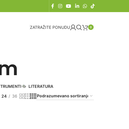
ZATRAŽITE PONUDU
0
om
STRUMENTI
LITERATURA
24
36