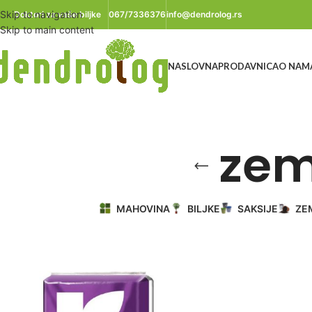
Skip to navigation
Doktori za vaše biljke
067/7336376
info@dendrolog.rs
Skip to main content
NASLOVNA
PRODAVNICA
O NAM
zem
MAHOVINA
BILJKE
SAKSIJE
ZE
Početna
/
Proizvod označen „zemlja sa perlitom“