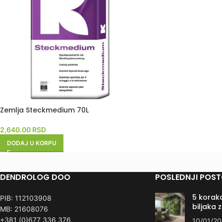
Zemlja Steckmedium 70L
2,640.00
RSD
DODAJ U KORPU
DENDROLOG DOO
POSLEDNJI POST
5 koraka
PIB: 112103908
biljaka 
MB: 21608076
+381 (0)677 336 376
10/01/2