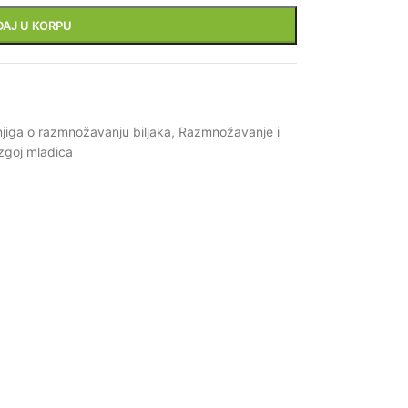
DAJ U KORPU
njiga o razmnožavanju biljaka
,
Razmnožavanje i
zgoj mladica