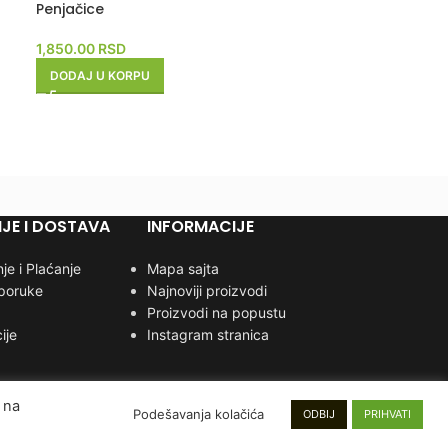
Penjačice
Prirodni vrt
1,850.00
RSD
1,850.00
RSD
DODAJ U KORPU
DODAJ U KORP
JE I DOSTAVA
INFORMACIJE
je i Plaćanje
Mapa sajta
sporuke
Najnoviji proizvodi
Proizvodi na popustu
ije
Instagram stranica
 na
Podešavanja kolačića
ODBIJ
PRIHVATI