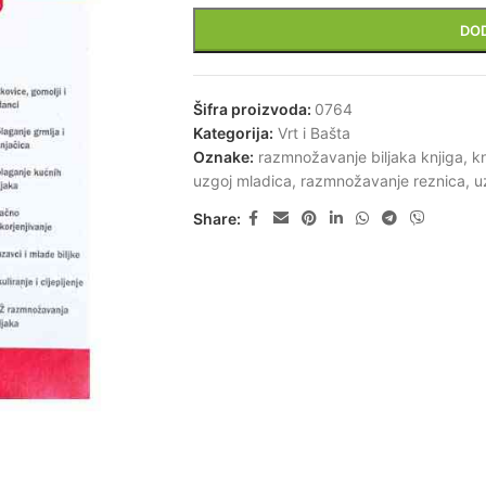
DO
Šifra proizvoda:
0764
Kategorija:
Vrt i Bašta
Oznake:
razmnožavanje biljaka knjiga
,
k
uzgoj mladica
,
razmnožavanje reznica
,
u
Share: