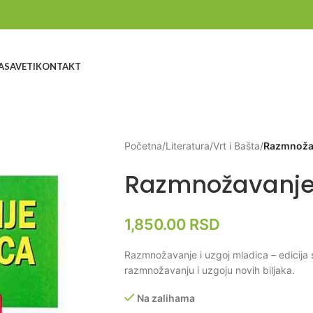
A
SAVETI
KONTAKT
Početna
/
Literatura
/
Vrt i Bašta
/
Razmnožav
Razmnožavanje 
1,850.00
RSD
Razmnožavanje i uzgoj mladica – edicija s
razmnožavanju i uzgoju novih biljaka.
Na zalihama