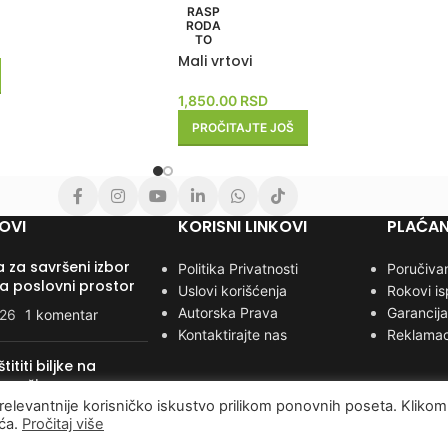
RASP
RODA
TO
Mali vrtovi
1,850.00
RSD
PROČITAJTE JOŠ
OVI
KORISNI LINKOVI
PLAĆAN
 za savršeni izbor
Politika Privatnosti
Poručivan
za poslovni prostor
Uslovi korišćenja
Rokovi i
Autorska Prava
Garancija
026
1 komentar
Kontaktirajte nas
Reklamac
ititi biljke na
n način
relevantnije korisničko iskustvo prilikom ponovnih poseta. Klikom
025
1 komentar
ića.
Pročitaj više
DENDROLOG DOO
2022
Sva prava zadržana
.