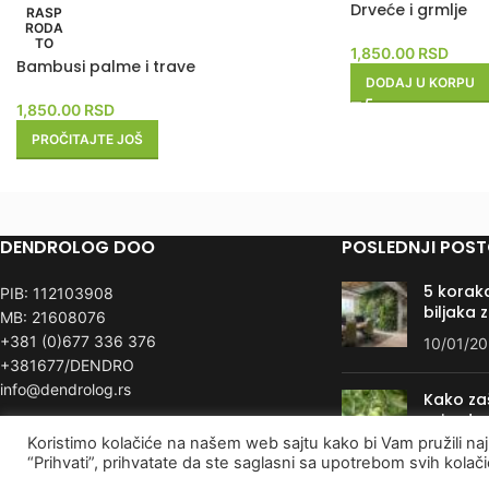
Drveće i grmlje
RASP
RODA
TO
1,850.00
RSD
Bambusi palme i trave
DODAJ U KORPU
1,850.00
RSD
PROČITAJTE JOŠ
DENDROLOG DOO
POSLEDNJI POST
5 koraka
PIB: 112103908
biljaka 
MB: 21608076
+381 (0)677 336 376
10/01/2
+381677/DENDRO
info@dendrolog.rs
Kako zašt
priroda
Koristimo kolačiće na našem web sajtu kako bi Vam pružili naj
05/08/2
“Prihvati”, prihvatate da ste saglasni sa upotrebom svih kolač