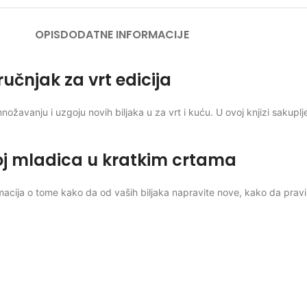
OPIS
DODATNE INFORMACIJE
učnjak za vrt edicija
nožavanju i uzgoju novih biljaka u za vrt i kuću. U ovoj knjizi sakupl
oj mladica u kratkim crtama
macija o tome kako da od vaših biljaka napravite nove, kako da prav