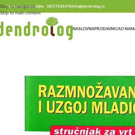
Skip to navigation
Doktori za vaše biljke
067/7336376
info@dendrolog.rs
Skip to main content
NASLOVNA
PRODAVNICA
O NAM