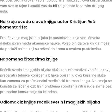
tegoba, protiv uroka, kao antibiotici ili afrodizijaci. Ova knjiga otkriće
vam sve te tajne i uputiti vas da
biljke
gledate iz sasvim drugog
ugla.
Na kraju uvoda u ovu knjigu autor Kristijan Reč
komentariše:
Proučavanje magijskih biljaka je pustolovina koja vodi čoveka
daleko izvan međa akaemske nauke. Voleo bih da ova knjiga može
da posluži onima koji su rešeni da krenu u ovakvu pustolovinu.
Napomena čitaocima knjige
Rečnik svetih i magijskih biljaka služi kao informativni vodič. Lekovi,
preparati i tehnike korišćenja biljaka opisani u ovoj knjizi ne služe
kao zamena za profesionalni medicinski tretman i negu. Ne smeju se
koristiti za lečenje ozbiljnih problema i oboljenja niti u ruge svrhe bez
prethodne konsultacije sa lekarima.
Odlomak iz knjige rečnik svetih i magijskih biljaka