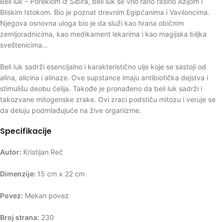
Beli luk – Poreklom iz Sibira, beli luk se vrlo rano raširio Azijom i
Bliskim Istokom. Bio je poznat drevnim Egipćanima i Vaviloncima.
Njegova osnovna uloga bio je da služi kao hrana običnim
zemljoradnicima, kao medikament lekarima i kao magijska biljka
sveštenicima…
Beli luk sadrži esencijalno i karakteristično ulje koje se sastoji od
alina, alicina i alinaze. Ove supstance imaju antibiotička dejstva i
stimulišu deobu ćelija. Takođe je pronađeno da beli luk sadrži i
takozvane mitogenske zrake. Ovi zraci podstiču mitozu i veruje se
da deluju podmlađujuće na žive organizme.
Specifikacije
Autor:
Kristijan Reč
Dimenzije:
15 cm x 22 cm
Povez:
Mekan povez
Broj strana:
230