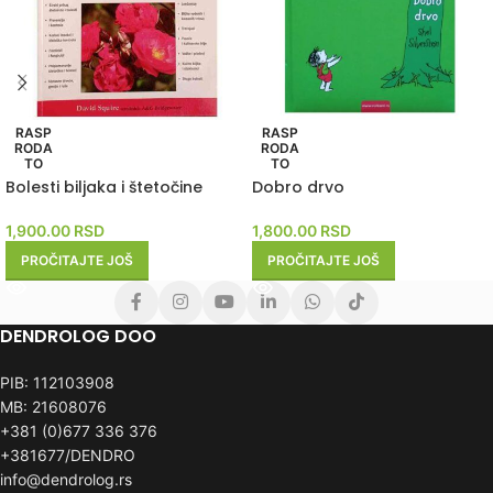
RASP
RASP
RODA
RODA
TO
TO
Bolesti biljaka i štetočine
Dobro drvo
1,900.00
RSD
1,800.00
RSD
PROČITAJTE JOŠ
PROČITAJTE JOŠ
DENDROLOG DOO
PIB: 112103908
MB: 21608076
+381 (0)677 336 376
+381677/DENDRO
info@dendrolog.rs