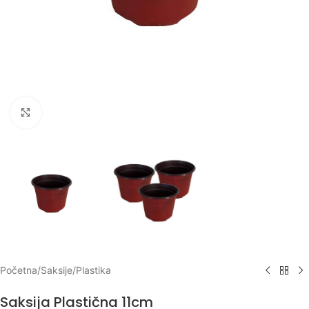
Klikni za uvećanje
Početna
/
Saksije
/
Plastika
Saksija Plastična 11cm