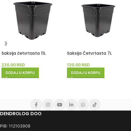
Saksija četvrtasta 11L
Saksija Četvrtasta 7L
220.00
RSD
120.00
RSD
DODAJ U KORPU
DODAJ U KORPU
DENDROLOG DOO
PIB: 112103908