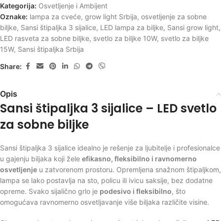
Kategorija:
Osvetljenje i Ambijent
Oznake:
lampa za cveće
,
grow light Srbija
,
osvetljenje za sobne
biljke
,
Sansi štipaljka 3 sijalice
,
LED lampa za biljke
,
Sansi grow light
,
LED rasveta za sobne biljke
,
svetlo za biljke 10W
,
svetlo za biljke
15W
,
Sansi štipaljka Srbija
Share:
Opis
Sansi štipaljka 3 sijalice – LED svetlo
za sobne biljke
Sansi štipaljka 3 sijalice idealno je rešenje za ljubitelje i profesionalce
u gajenju biljaka koji žele
efikasno, fleksibilno i ravnomerno
osvetljenje
u zatvorenom prostoru. Opremljena snažnom štipaljkom,
lampa se lako postavlja na sto, policu ili ivicu saksije, bez dodatne
opreme. Svako sijalično grlo je
podesivo i fleksibilno
, što
omogućava ravnomerno osvetljavanje više biljaka različite visine.