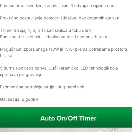
Ravnomerno osvetljenje zahvaljujući 3 odvojena sijalična grla
Praktično postavljanje pomoću štipaljke, bez dodatnih stalaka
Tajmer za sjaj 4, 8, ili 12 sati sijalica u toku dana
Puni spektar svetlosti
–
idealno za rast i cvetanje biljaka
Mogućnost izbora snage (10W ili 15W) prema potrebama prostora i
biljaka
Sigurna upotreba zahvaljujući keramičkoj LED tehnologiji koja
sprečava pregrevanje
Ekonomična potrošnja struje i dug radni vek
Garancija:
2 godine