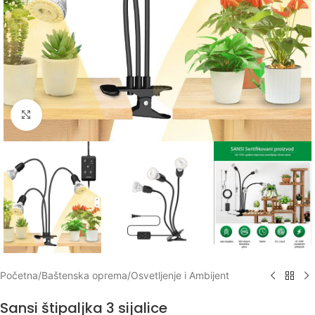
Klikni za uvećanje
Početna
/
Baštenska oprema
/
Osvetljenje i Ambijent
Sansi štipaljka 3 sijalice