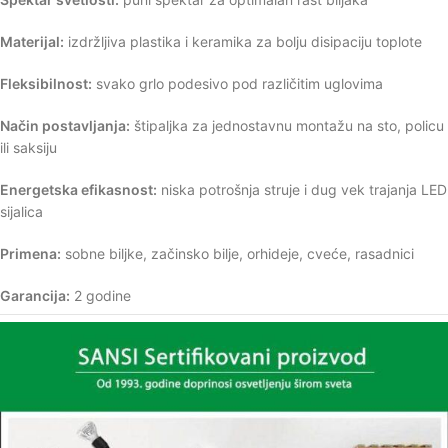
Materijal:
izdržljiva plastika i keramika za bolju disipaciju toplote
Fleksibilnost:
svako grlo podesivo pod različitim uglovima
Način postavljanja:
štipaljka za jednostavnu montažu na sto, policu
ili saksiju
Energetska efikasnost:
niska potrošnja struje i dug vek trajanja LED
sijalica
Primena:
sobne biljke, začinsko bilje, orhideje, cveće, rasadnici
Garancija:
2 godine