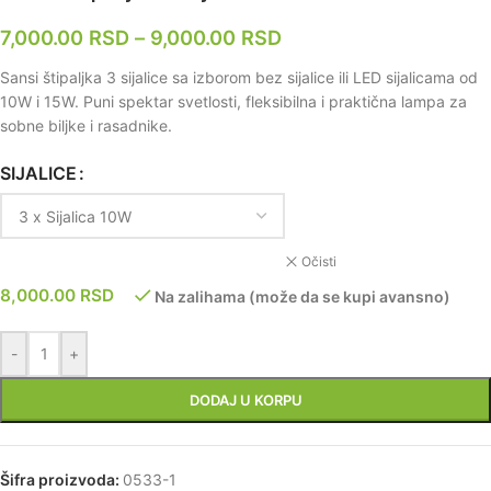
7,000.00
RSD
–
9,000.00
RSD
Sansi štipaljka 3 sijalice sa izborom bez sijalice ili LED sijalicama od
10W i 15W. Puni spektar svetlosti, fleksibilna i praktična lampa za
sobne biljke i rasadnike.
SIJALICE
Očisti
8,000.00
RSD
Na zalihama (može da se kupi avansno)
-
+
DODAJ U KORPU
Šifra proizvoda:
0533-1