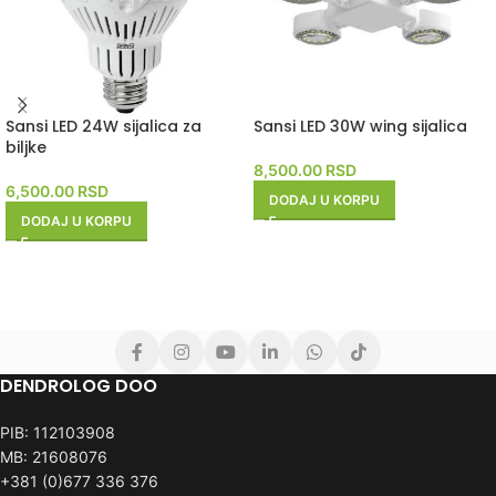
Sansi LED 24W sijalica za
Sansi LED 30W wing sijalica
biljke
8,500.00
RSD
6,500.00
RSD
DODAJ U KORPU
DODAJ U KORPU
DENDROLOG DOO
PIB: 112103908
MB: 21608076
+381 (0)677 336 376