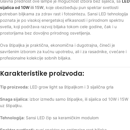
Glavna prednost ove lampe je mogućnost izbora bez sijalica, sa
LED
sijalica od 10W
ili 15W
, koje obezbeđuju pun spektar svetlosti
potreban biljkama za zdrav rast i fotosintezu. Sansi LED tehnologija
poznata je po visokoj energetskoj efikasnosti i prirodnom spektru
svetla, koji podržava razvoj biljaka tokom cele godine, čak i u
prostorijama bez dovoljno prirodnog osvetljenja.
Ova štipaljka je praktična, ekonomična i dugotrajna, čineći je
savršenim izborom za kućnu upotrebu, ali i za rasadnike, cvećare i
profesionalne kolekcije sobnih biljaka.
Karakteristike proizvoda:
Tip proizvoda:
LED grow light sa štipaljkom i 3 sijalična grla
Snaga sijalica:
izbor između samo štipaljke, ili sijalica od 10W i 15W
uz štipaljku.
Tehnologija:
Sansi LED čip sa keramičkim modulom
Spektar svetlosti:
puni spektar za optimalan rast biljaka