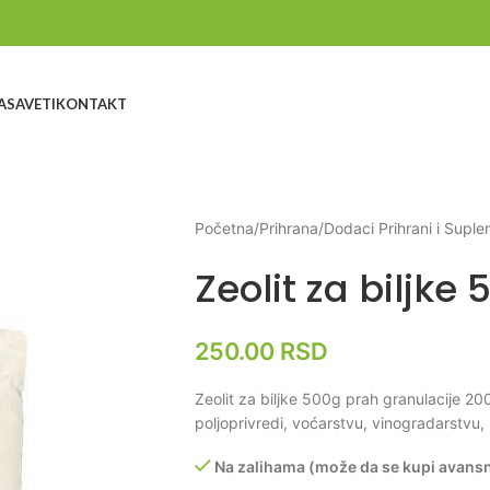
A
SAVETI
KONTAKT
Početna
/
Prihrana
/
Dodaci Prihrani i Suple
Zeolit za biljke
250.00
RSD
Zeolit za biljke 500g prah granulacije 200
poljoprivredi, voćarstvu, vinogradarstvu, 
Na zalihama (može da se kupi avans