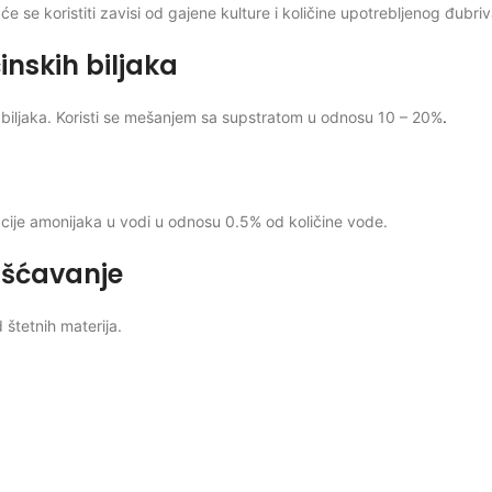
 će se koristiti zavisi od gajene kulture i količine upotrebljenog đubriv
inskih biljaka
 biljaka. Koristi se mešanjem sa supstratom u odnosu 10 – 20%
.
tracije amonijaka u vodi u odnosu 0.5% od količine vode.
išćavanje
d štetnih materija.