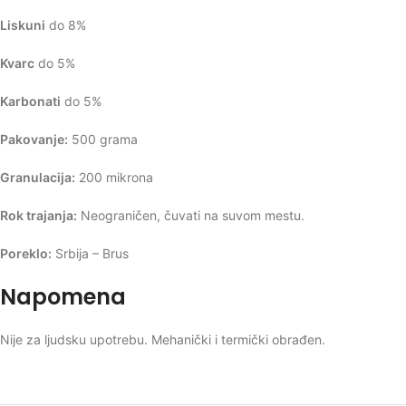
Liskuni
do 8%
Kvarc
do 5%
Karbonati
do 5%
Pakovanje:
500 grama
Granulacija:
200 mikrona
Rok trajanja:
Neograničen, čuvati na suvom mestu.
Poreklo:
Srbija – Brus
Napomena
Nije za ljudsku upotrebu. Mehanički i termički obrađen.