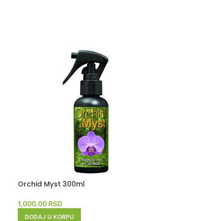
Orchid Myst 300ml
Zeolit 0 do 4
1,000.00
RSD
550.00
RSD
DODAJ U KORPU
DODAJ U KORP