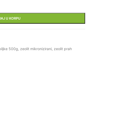
DAJ U KORPU
biljke 500g
,
zeolit mikronizirani
,
zeolit prah