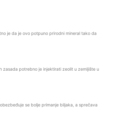
itno je da je ovo potpuno prirodni mineral tako da
asada potrebno je injektirati zeolit u zemljište u
 obezbeđuje se bolje primanje biljaka, a sprečava