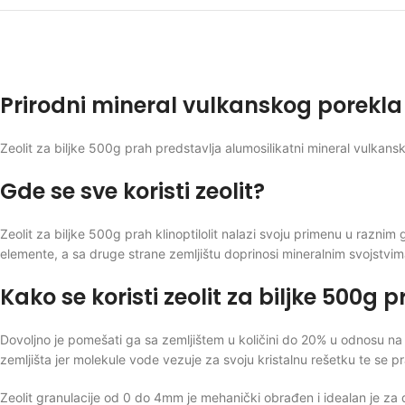
Prirodni mineral vulkanskog porekla
Zeolit za biljke 500g prah predstavlja alumosilikatni mineral vulkans
Gde se sve koristi zeolit?
Zeolit za biljke 500g prah klinoptilolit nalazi svoju primenu u raznim 
elemente, a sa druge strane zemljištu doprinosi mineralnim svojstvim
Kako se koristi zeolit za biljke 500g 
Dovoljno je pomešati ga sa zemljištem u količini do 20% u odnosu na 
zemljišta jer molekule vode vezuje za svoju kristalnu rešetku te se
Zeolit granulacije od 0 do 4mm je mehanički obrađen i idealan je za do