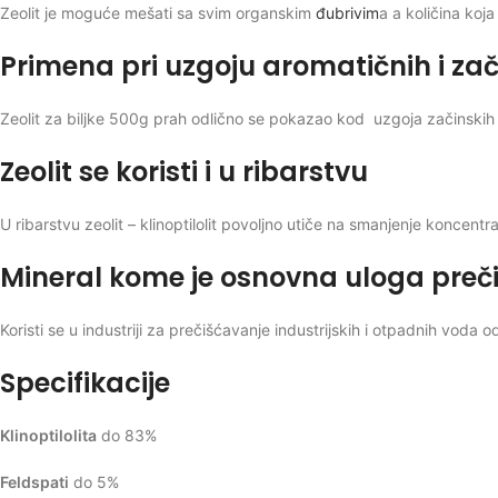
Zeolit je moguće mešati sa svim organskim
đubrivim
a a količina koja
Primena pri uzgoju aromatičnih i zač
Zeolit za biljke 500g prah odlično se pokazao kod uzgoja začinskih
Zeolit se koristi i u ribarstvu
U ribarstvu zeolit – klinoptilolit povoljno utiče na smanjenje koncen
Mineral kome je osnovna uloga preč
Koristi se u industriji za prečišćavanje industrijskih i otpadnih voda o
Specifikacije
Klinoptilolita
do 83%
Feldspati
do 5%