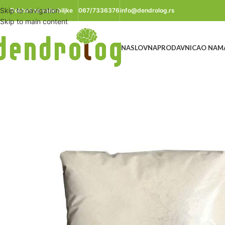
Skip to navigation
Doktori za vaše biljke
067/7336376
info@dendrolog.rs
Skip to main content
NASLOVNA
PRODAVNICA
O NAM