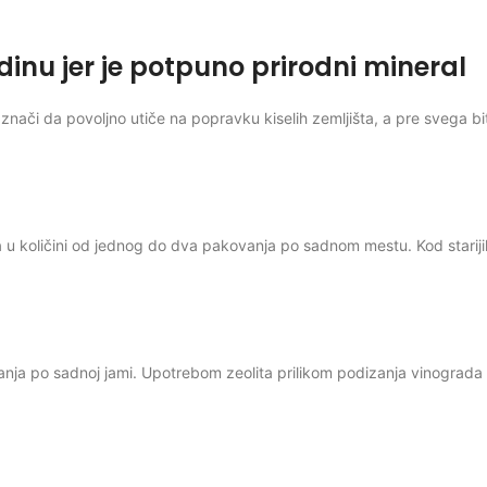
dinu jer je potpuno prirodni mineral
 znači da povoljno utiče na popravku kiselih zemljišta, a pre svega b
u količini od jednog do dva pakovanja po sadnom mestu. Kod starijih z
anja po sadnoj jami. Upotrebom zeolita prilikom podizanja vinograda