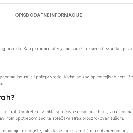
OPIS
DODATNE INFORMACIJE
kog porekla. Kao prirodni materijal ne sadrži toksine i bezbedan je z
granama industije i poljoprivrede. Koristi se kao oplemenjivač zemljišta
a.
prah?
supstrat. Upotrebom zeolita sprečava se ispiranje hranljivih elemenat
 pravilnom upotrebom zeolita sprečava stres prouzrokovan sušom.
davanje u zemljište, bilo da se radi o zemljištu na otvorenom polju, p