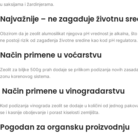
u saksijama i žardinjerama.
Najvažnije – ne zagađuje životnu sre
Obzirom da je zeolit alumosilikat njegova pH vrednost je alkalna, što
ne postoji rizik od zagađenja životne sredine kao kod pH regulatora.
Način primene u voćarstvu
Zeolit za biljke 500g prah dodaje se prilikom podizanja novih zasada 
zonu korenovog sistema.
Način primene u vinogradarstvu
Kod podizanja vinograda zeolit se dodaje u količini od jednog pakov
se i kasnije oboljevanje i porast kiselosti zemljišta.
Pogodan za organsku proizvodnju