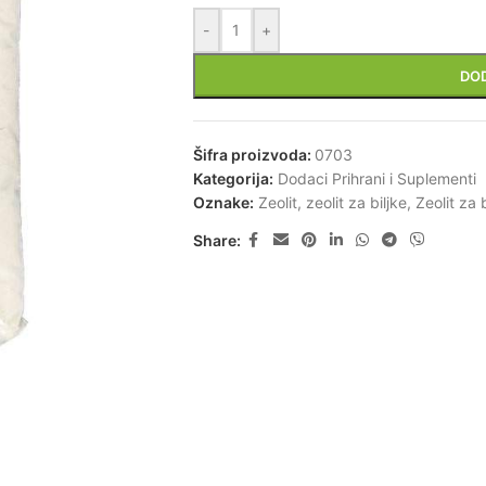
-
+
DO
Šifra proizvoda:
0703
Kategorija:
Dodaci Prihrani i Suplementi
Oznake:
Zeolit
,
zeolit za biljke
,
Zeolit za 
Share: