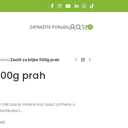
ZATRAŽITE PONUDU
0
menti
/
Zeolit za biljke 500g prah
 500g prah
 mikrona je mineral koji nalazi primenu u
hortikulturi…
no)