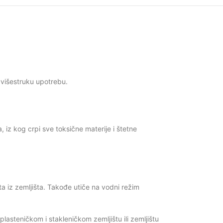
a višestruku upotrebu.
, iz kog crpi sve toksične materije i štetne
a iz zemljišta. Takođe utiče na vodni režim
lasteničkom i stakleničkom zemljištu ili zemljištu