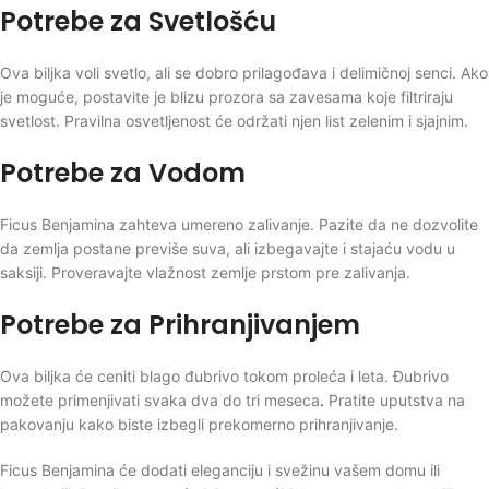
Potrebe za Svetlošću
Ova biljka voli svetlo, ali se dobro prilagođava i delimičnoj senci. Ako
je moguće, postavite je blizu prozora sa zavesama koje filtriraju
svetlost. Pravilna osvetljenost će održati njen list zelenim i sjajnim.
Potrebe za Vodom
Ficus Benjamina zahteva umereno zalivanje. Pazite da ne dozvolite
da zemlja postane previše suva, ali izbegavajte i stajaću vodu u
saksiji. Proveravajte vlažnost zemlje prstom pre zalivanja.
Potrebe za Prihranjivanjem
Ova biljka će ceniti blago đubrivo tokom proleća i leta. Đubrivo
možete primenjivati svaka dva do tri meseca
.
Pratite uputstva na
pakovanju kako biste izbegli prekomerno prihranjivanje.
Ficus Benjamina će dodati eleganciju i svežinu vašem domu ili