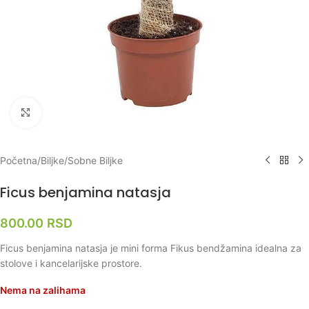
Klikni za uvećanje
Početna
/
Biljke
/
Sobne Biljke
Ficus benjamina natasja
800.00
RSD
Ficus benjamina natasja je mini forma Fikus bendžamina idealna za
stolove i kancelarijske prostore.
Nema na zalihama