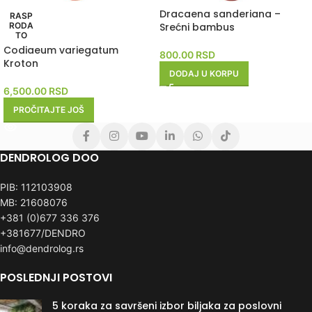
Dracaena sanderiana –
RASP
RODA
Srećni bambus
TO
Codiaeum variegatum
800.00
RSD
Kroton
DODAJ U KORPU
6,500.00
RSD
PROČITAJTE JOŠ
DENDROLOG DOO
PIB: 112103908
MB: 21608076
+381 (0)677 336 376
+381677/DENDRO
info@dendrolog.rs
POSLEDNJI POSTOVI
5 koraka za savršeni izbor biljaka za poslovni