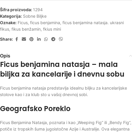
Šifra proizvoda:
1294
Kategorija:
Sobne Biljke
Oznake:
Ficus
,
ficus benjamina
,
ficus benjamina natasja. ukrasni
fikus
,
fikus benžamin
,
fkius mini
Share:
Opis
Ficus benjamina natasja – mala
biljka za kancelarije i dnevnu sobu
Ficus benjamina natasja predstavlja idealnu biljku za kancelarijske
stolove kao i za klub sto u vašoj dnevnoj sobi.
Geografsko Poreklo
Ficus Benjamina Natasja, poznata i kao „Weeping Fig“ ili „Bendy Fig“,
potiče iz tropskih šuma jugoistočne Azije i Australije. Ova elegantna