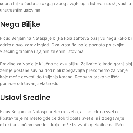
sobna biljka često se uzgaja zbog svojih lepih listova i izdržljivosti u
unutrašnjim uslovima.
Nega Biljke
Ficus Benjamina Natasja je biljka koja zahteva pažljivu negu kako bi
održala svoj zdrav izgled. Ova vrsta ficusa je poznata po svojim
visećim granama i sjajnim zelenim listovima.
Pravilno zalivanje je ključno za ovu biljku. Zalivajte je kada gornji sloj
zemlje postane suv na dodir, ali izbegavajte prekomerno zalivanje
koje može dovesti do truljenja korena. Redovno prskanje lišća
pomaže održavanju vlažnosti.
Uslovi Sredine
Ficus Benjamina Natasja preferira svetlo, ali indirektno svetlo.
Postavite je na mesto gde će dobiti dosta svetla, ali izbegavajte
direktnu sunčevu svetlost koja može izazvati opekotine na lišću.