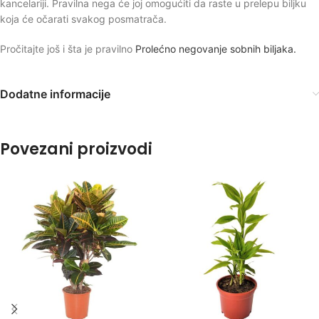
kancelariji. Pravilna nega će joj omogućiti da raste u prelepu biljku
koja će očarati svakog posmatrača.
Pročitajte još i šta je pravilno
Prolećno negovanje sobnih biljaka.
Dodatne informacije
Povezani proizvodi