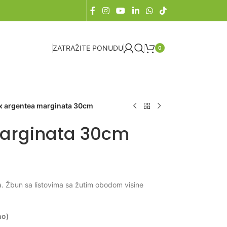
ZATRAŽITE PONUDU
0
ex argentea marginata 30cm
marginata 30cm
. Žbun sa listovima sa žutim obodom visine
no)