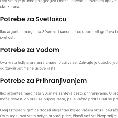
Ova vrsta je prilično prilagodljiva i može uspevati u različitim tipo
oko korena.
Potrebe za Svetlošću
Ilex argentea marginata 30cm voli sunce, ali se dobro prilagođava i m
svetlosti.
Potrebe za Vodom
Ova vrsta hollyja preferira umereno zalivanje. Zalivajte je duboko j
održavali optimalne uslove rasta.
Potrebe za Prihranjivanjem
Ilex argentea marginata 30cm ne zahteva često prihranjivanje. U pro
može dovesti do previše bujnog rasta, pa je važno pridržavati se p
Ovaj listopadni grm će dodati elegantan izgled vašem vrtu ili pejzaž
Osim toga, ova vrsta hollyja privlači ptice, čineći vaš vrt živopisniji