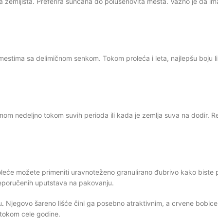
vima zemljišta. Preferira sunčana do polusenovita mesta. Važno je da 
estima sa delimičnom senkom. Tokom proleća i leta, najlepšu boju lišć
ednom nedeljno tokom suvih perioda ili kada je zemlja suva na dodir.
leće možete primeniti uravnoteženo granulirano đubrivo kako biste p
reporučenih uputstava na pakovanju.
u
.
Njegovo šareno lišće čini ga posebno atraktivnim, a crvene bobice
m tokom cele godine.