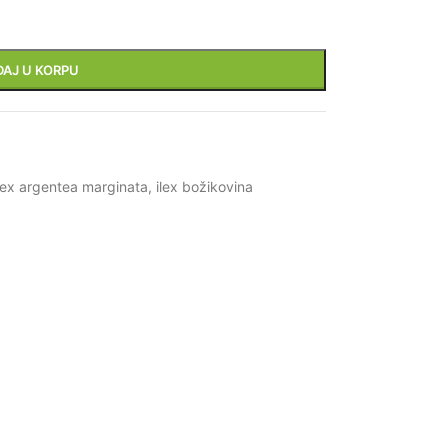
DAJ U KORPU
lex argentea marginata
,
ilex božikovina