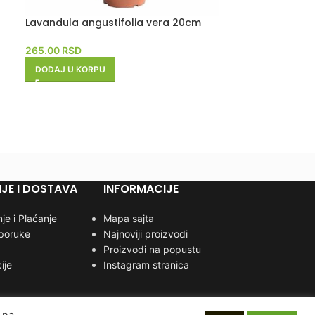
Lavandula angustifolia vera 20cm
Lonicera nitida
265.00
RSD
650.00
RSD
DODAJ U KORPU
DODAJ U KORP
JE I DOSTAVA
INFORMACIJE
je i Plaćanje
Mapa sajta
sporuke
Najnoviji proizvodi
Proizvodi na popustu
ije
Instagram stranica
 na