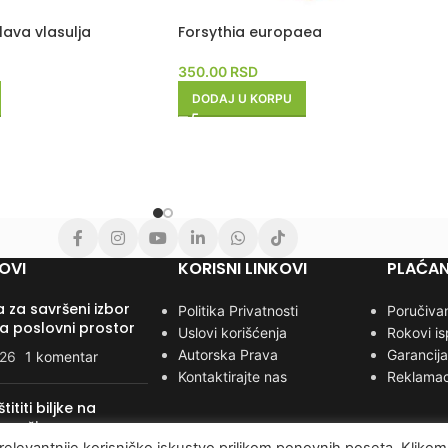
lava vlasulja
Forsythia europaea
350.00
RSD
DODAJ U KORPU
OVI
KORISNI LINKOVI
PLAĆAN
 za savršeni izbor
Politika Privatnosti
Poručivan
za poslovni prostor
Uslovi korišćenja
Rokovi i
Autorska Prava
Garancija
026
1 komentar
Kontaktirajte nas
Reklamac
ititi biljke na
n način
relevantnije korisničko iskustvo prilikom ponovnih poseta. Klikom