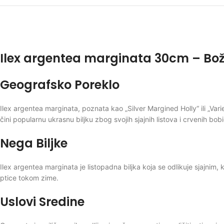
Ilex argentea marginata 30cm – Bož
Geografsko Poreklo
Ilex argentea marginata, poznata kao „Silver Margined Holly“ ili „Va
čini popularnu ukrasnu biljku zbog svojih sjajnih listova i crvenih bob
Nega Biljke
Ilex argentea marginata je listopadna biljka koja se odlikuje sjajnim
ptice tokom zime.
Uslovi Sredine