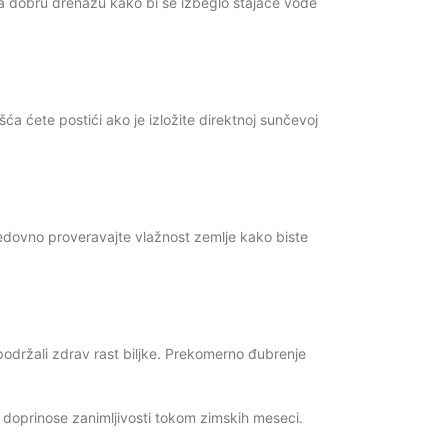
ima dobru drenažu kako bi se izbeglo stajaće vode
a ćete postići ako je izložite direktnoj sunčevoj
 Redovno proveravajte vlažnost zemlje kako biste
održali zdrav rast biljke. Prekomerno đubrenje
 doprinose zanimljivosti tokom zimskih meseci.