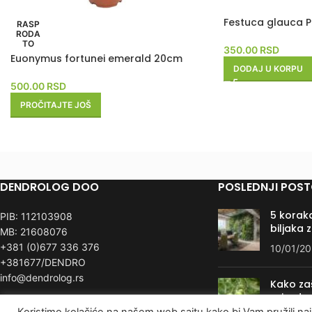
Festuca glauca P
RASP
RODA
TO
350.00
RSD
Euonymus fortunei emerald 20cm
DODAJ U KORPU
500.00
RSD
PROČITAJTE JOŠ
DENDROLOG DOO
POSLEDNJI POST
5 koraka
PIB: 112103908
biljaka 
MB: 21608076
+381 (0)677 336 376
10/01/2
+381677/DENDRO
info@dendrolog.rs
Kako zašt
priroda
Koristimo kolačiće na našem web sajtu kako bi Vam pružili naj