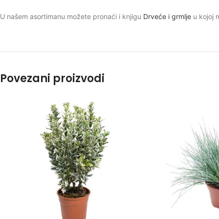
U našem asortimanu možete pronaći i knjigu
Drveće i grmlje
u kojoj 
Povezani proizvodi