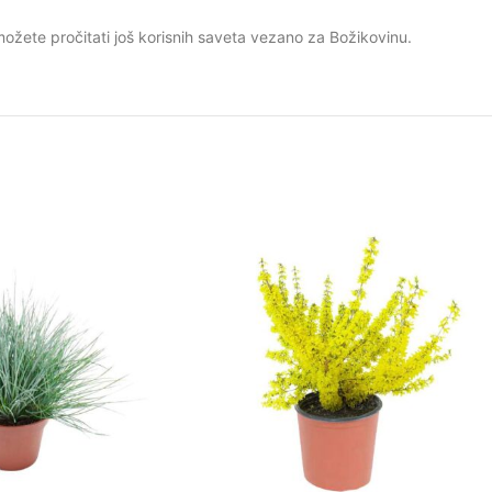
možete pročitati još korisnih saveta vezano za Božikovinu.