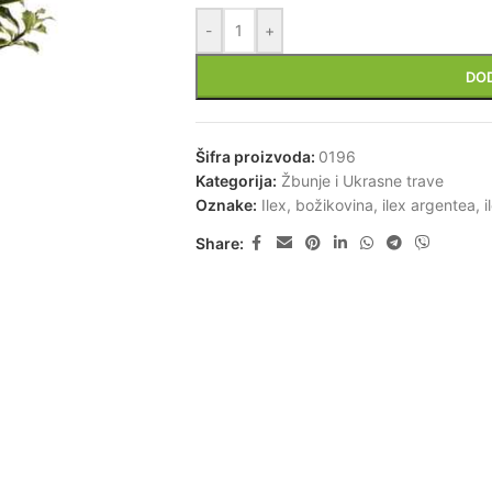
-
+
DO
Šifra proizvoda:
0196
Kategorija:
Žbunje i Ukrasne trave
Oznake:
Ilex
,
božikovina
,
ilex argentea
,
i
Share: