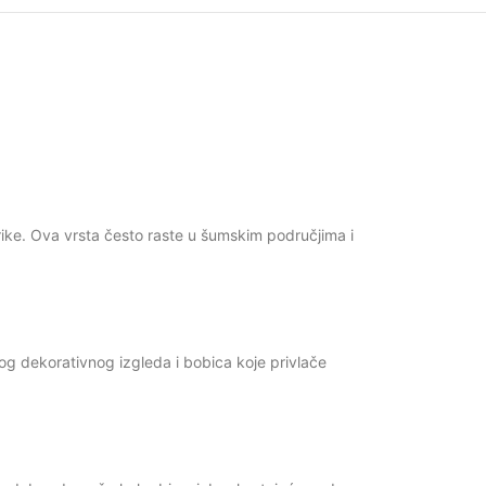
erike. Ova vrsta često raste u šumskim područjima i
vog dekorativnog izgleda i bobica koje privlače