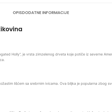
OPIS
DODATNE INFORMACIJE
ikovina
riegated Holly“, je vrsta zimzelenog drveta koje potiče iz severne Am
ica.
, kožastim lišćem sa srebrnim ivicama. Ova biljka je popularna zbog s