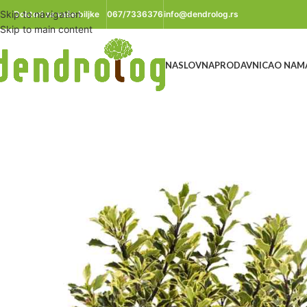
Skip to navigation
Doktori za vaše biljke
067/7336376
info@dendrolog.rs
Skip to main content
NASLOVNA
PRODAVNICA
O NAM