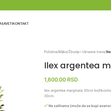
A
SAVETI
KONTAKT
Početna
/
Biljke
/
Žbunje i Ukrasne trave
/
Il
Ilex argentea 
1,800.00
RSD
Ilex argentea marginata 30cm božikovina
30cm.
Na zalihama (može da se kupi avans