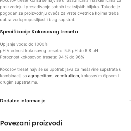
Kokosov treset koristi se najviše u rasadnicima i staklenicima za
proizvodnju i presađivanje sobnih i saksijskih biljaka. Takođe je
pogodan za proizvodnju cveća za vrste cvetnica kojima treba
dobra vodopropustljiost i blag supstrat.
Specifikacije Kokosovog treseta
Upijanje vode: do 1000%
pH Vrednost kokosovog treseta: 5.5 pH do 6.8 pH
Poroznost kokosovog treseta: 94 % do 96%
Kokosov treset najviše se upotrebljava za mešavine supstrata u
kombinaciji sa
agroperlitom
,
vermikulitom
, kokosovim čipsom i
drugim supstratima.
Dodatne informacije
Povezani proizvodi