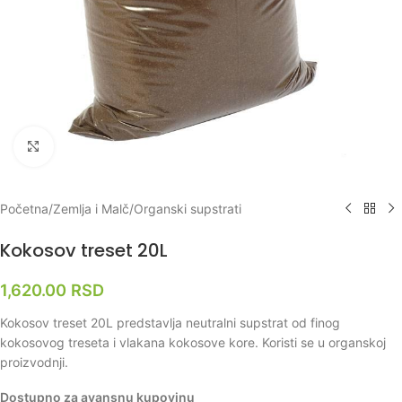
Klikni za uvećanje
Početna
/
Zemlja i Malč
/
Organski supstrati
Kokosov treset 20L
1,620.00
RSD
Kokosov treset 20L predstavlja neutralni supstrat od finog
kokosovog treseta i vlakana kokosove kore. Koristi se u organskoj
proizvodnji.
Dostupno za avansnu kupovinu