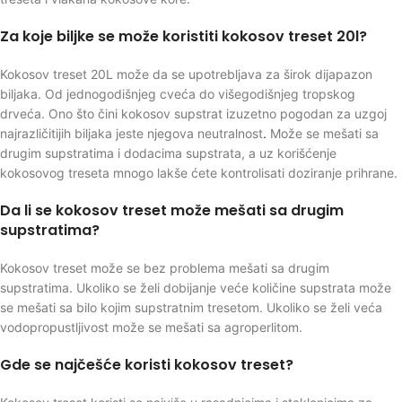
Za koje biljke se može koristiti kokosov treset 20l?
Kokosov treset 20L može da se upotrebljava za širok dijapazon
biljaka. Od jednogodišnjeg cveća do višegodišnjeg tropskog
drveća. Ono što čini kokosov supstrat izuzetno pogodan za uzgoj
najrazličitijih biljaka jeste njegova neutralnost
.
Može se mešati sa
drugim supstratima i dodacima supstrata, a uz korišćenje
kokosovog treseta mnogo lakše ćete kontrolisati doziranje prihrane.
Da li se kokosov treset može mešati sa drugim
supstratima?
Kokosov treset može se bez problema mešati sa drugim
supstratima. Ukoliko se želi dobijanje veće količine supstrata može
se mešati sa bilo kojim supstratnim tresetom. Ukoliko se želi veća
vodopropustljivost može se mešati sa agroperlitom.
Gde se najčešće koristi kokosov treset?