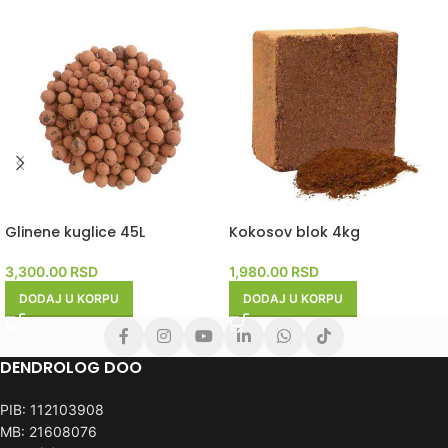
Glinene kuglice 45L
Kokosov blok 4kg
3,300.00
RSD
1,980.00
RSD
DODAJ U KORPU
DODAJ U KORPU
DENDROLOG DOO
PIB: 112103908
MB: 21608076