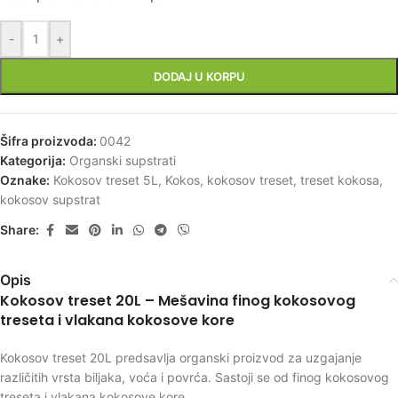
-
+
DODAJ U KORPU
Šifra proizvoda:
0042
Kategorija:
Organski supstrati
Oznake:
Kokosov treset 5L
,
Kokos
,
kokosov treset
,
treset kokosa
,
kokosov supstrat
Share:
Opis
Kokosov treset 20L – Mešavina finog kokosovog
treseta i vlakana kokosove kore
Kokosov treset 20L predsavlja organski proizvod za uzgajanje
različitih vrsta biljaka, voća i povrća. Sastoji se od finog kokosovog
treseta i vlakana kokosove kore.