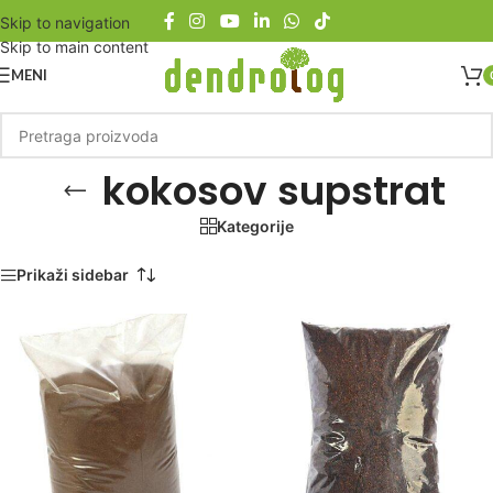
Skip to navigation
Skip to main content
MENI
kokosov supstrat
Kategorije
Početna
/
Proizvod označen „kokosov supstrat“
Prikaži sidebar